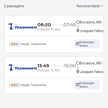
2 passagens
Recomendado
Bocaiúva, MG - R
06:20
07:45
Duração:
1h 25m
Joaquim Felício,
Embarque
8,0
Viação Transnorte
direto
Bocaiúva, MG - R
13:45
15:00
Duração:
1h 15m
Joaquim Felício,
Embarque
8,0
Viação Transnorte
direto