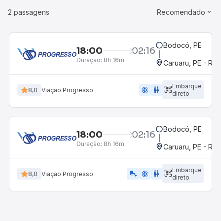
2 passagens
Recomendado
Bodocó, PE
18:00
02:16
Duração:
8h 16m
Caruaru, PE - Rod
Embarque
ac_unit
wc
8,0
Viação Progresso
direto
Bodocó, PE
18:00
02:16
Duração:
8h 16m
Caruaru, PE - Rod
Embarque
airline_seat_legroom_extra
ac_unit
wc
8,0
Viação Progresso
direto