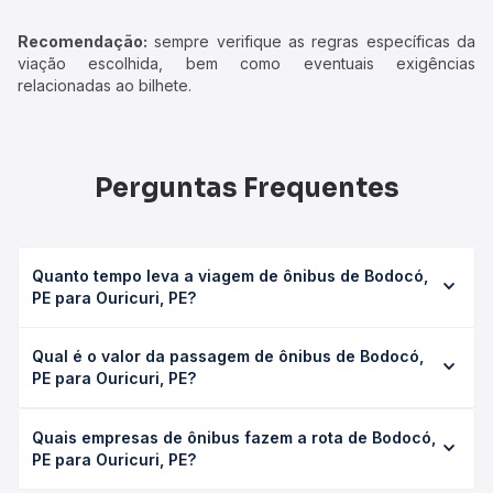
Recomendação:
sempre verifique as regras específicas da
viação escolhida, bem como eventuais exigências
relacionadas ao bilhete.
Perguntas Frequentes
Quanto tempo leva a viagem de ônibus de Bodocó,
PE para Ouricuri, PE?
A viagem de ônibus de Bodocó, PE para Ouricuri, PE leva
Qual é o valor da passagem de ônibus de Bodocó,
em média 0 horas, podendo variar conforme a viação, o
PE para Ouricuri, PE?
tipo de serviço (convencional, executivo ou leito) e as
condições de tráfego. Na Quero Passagem você consulta
O preço da passagem de ônibus de Bodocó, PE para
os horários disponíveis e vê a duração exata de cada
Quais empresas de ônibus fazem a rota de Bodocó,
Ouricuri, PE custa em média não identificado e varia
opção na data desejada.
PE para Ouricuri, PE?
conforme a data da viagem, a empresa, o tipo de poltrona
e a antecedência da compra. Na Quero Passagem você