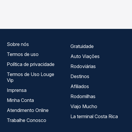
As viações Pernambucana operam o trecho de Bodocó,
compara os preços de todas as viações em tempo real e
PE para Ouricuri, PE, com horários variados ao longo do
garante a melhor oferta para o seu roteiro.
dia. Na Quero Passagem você compara todas as opções
— empresas, horários, tipos de serviço e preços — em um
só lugar e escolhe a que melhor se encaixa na sua
viagem.
Sobre nós
Gratuidade
Termos de uso
Auto Viações
Política de privacidade
Rodoviárias
Termos de Uso Louge
Destinos
Vip
Afiliados
Imprensa
Rodomilhas
Minha Conta
Viajo Mucho
Atendimento Online
La terminal Costa Rica
Trabalhe Conosco