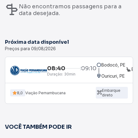
Não encontramos passagens para a
data desejada.
Próxima data disponível
Preços para 09/08/2026
Bodocó, PE
08:40
09:10
EX
Duração:
30min
Ouricuri, PE
Embarque
8,0
Viação Pernambucana
direto
VOCÊ TAMBÉM PODE IR