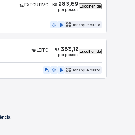
283,69
R$
EXECUTIVO
Escolher ida
por pessoa
ac_unit
wc
Embarque direto
353,12
R$
LEITO
Escolher ida
por pessoa
airline_seat_legroom_extra
ac_unit
wc
Embarque direto
ência.