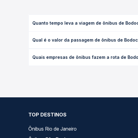
Quanto tempo leva a viagem de ônibus de Bodocó
A viagem de ônibus de Bodocó, PE para Recife, PE 
Qual é o valor da passagem de ônibus de Bodocó,
executivo ou leito) e as condições de tráfego. Na
O preço da passagem de ônibus de Bodocó, PE para 
Quais empresas de ônibus fazem a rota de Bodoc
poltrona e a antecedência da compra. Na Quero Pa
As viações Progresso operam o trecho de Bodocó, 
todas as opções — empresas, horários, tipos de se
TOP DESTINOS
Ônibus Rio de Janeiro