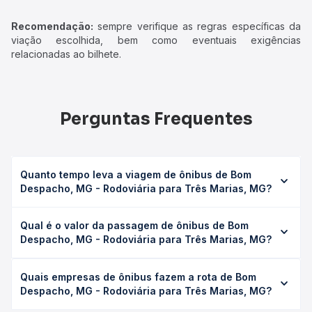
Recomendação:
sempre verifique as regras específicas da
viação escolhida, bem como eventuais exigências
relacionadas ao bilhete.
Perguntas Frequentes
Quanto tempo leva a viagem de ônibus de Bom
Despacho, MG - Rodoviária para Três Marias, MG?
A viagem de ônibus de Bom Despacho, MG - Rodoviária
Qual é o valor da passagem de ônibus de Bom
para Três Marias, MG leva em média 4h 5min, podendo
Despacho, MG - Rodoviária para Três Marias, MG?
variar conforme a viação, o tipo de serviço (convencional,
executivo ou leito) e as condições de tráfego. Na Quero
O preço da passagem de ônibus de Bom Despacho, MG -
Passagem você consulta os horários disponíveis e vê a
Quais empresas de ônibus fazem a rota de Bom
Rodoviária para Três Marias, MG custa em média R$
duração exata de cada opção na data desejada.
Despacho, MG - Rodoviária para Três Marias, MG?
227,00 e varia conforme a data da viagem, a empresa, o
tipo de poltrona e a antecedência da compra. Na Quero