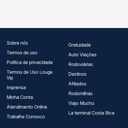
As viações Sertaneja operam o trecho de Bom Despacho,
Passagem você compara os preços de todas as viações
MG - Rodoviária para Três Marias, MG, com horários
em tempo real e garante a melhor oferta para o seu
variados ao longo do dia. Na Quero Passagem você
roteiro.
compara todas as opções — empresas, horários, tipos de
serviço e preços — em um só lugar e escolhe a que
melhor se encaixa na sua viagem.
Sobre nós
Gratuidade
Termos de uso
Auto Viações
Política de privacidade
Rodoviárias
Termos de Uso Louge
Destinos
Vip
Afiliados
Imprensa
Rodomilhas
Minha Conta
Viajo Mucho
Atendimento Online
La terminal Costa Rica
Trabalhe Conosco