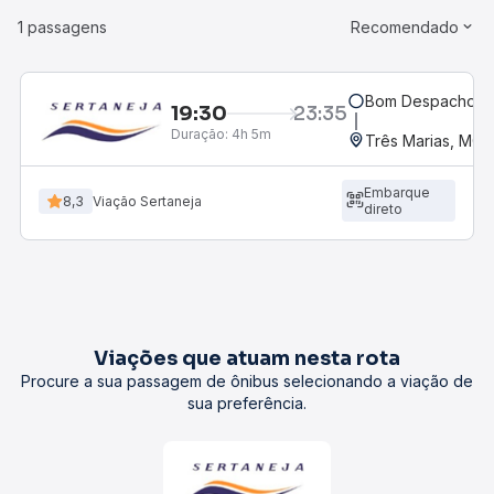
1 passagens
Recomendado
Bom Despacho, M
19:30
23:35
Duração:
4h 5m
Três Marias, MG
Embarque
8,3
Viação Sertaneja
direto
Viações que atuam nesta rota
Procure a sua passagem de ônibus selecionando a viação de
sua preferência.