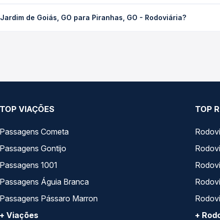
oiás, GO para Piranhas, GO - Rodoviária custa em média R$ 38,93 
Jardim de Goiás, GO para Piranhas, GO - Rodoviária?
Quero Passagem você compara os preços de todas as viações em tem
 operam o trecho de Bom Jardim de Goiás, GO para Piranhas, GO - Ro
 empresas, horários, tipos de serviço e preços — em um só luga
TOP VIAÇÕES
TOP R
Passagens Cometa
Rodovi
Passagens Gontijo
Rodovi
Passagens 1001
Rodoviá
Passagens Águia Branca
Rodoviá
Passagens Pássaro Marron
Rodovi
+ Viações
+ Rodo