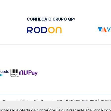
CONHEÇA O GRUPO QP:
ro Comercial Alphaville, Barueri - SP | CEP: 06453-038 | C
Copyright 2026 © QueroPassagem.com.br
sonalizar a oferta de conteúdos. Ao utilizar este site, você c