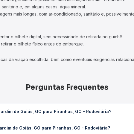
 sanitário e, em alguns casos, água mineral.
viagens mais longas, com ar-condicionado, sanitário e, possivelmente
tar o bilhete digital, sem necessidade de retirada no guichê.
etirar o bilhete físico antes do embarque.
icas da viação escolhida, bem como eventuais exigências relaciona
Perguntas Frequentes
ardim de Goiás, GO para Piranhas, GO - Rodoviária?
a Piranhas, GO - Rodoviária leva em média 0h 51min, podendo varia
ardim de Goiás, GO para Piranhas, GO - Rodoviária?
 de tráfego. Na Quero Passagem você consulta os horários disponív