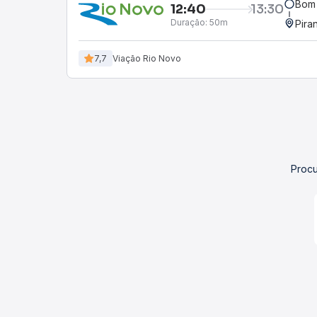
Bom 
12:40
13:30
Duração:
50m
Pira
7,7
Viação Rio Novo
Procu