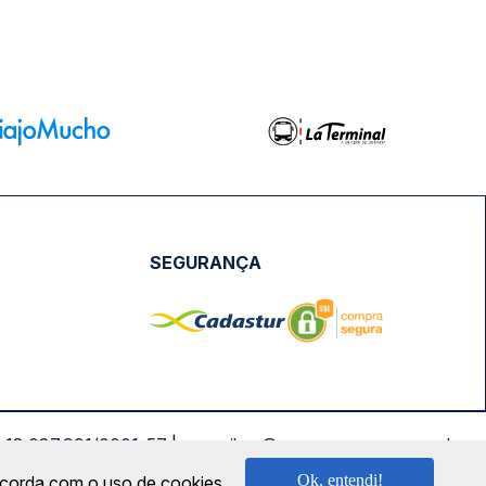
SEGURANÇA
NPJ: 18.087.991/0001-57 | saconibus@queropassagem.com.br
Ok, entendi!
oncorda com o uso de cookies.