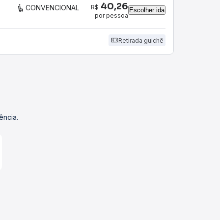
40,26
R$
CONVENCIONAL
Escolher ida
por pessoa
Retirada guichê
ência.