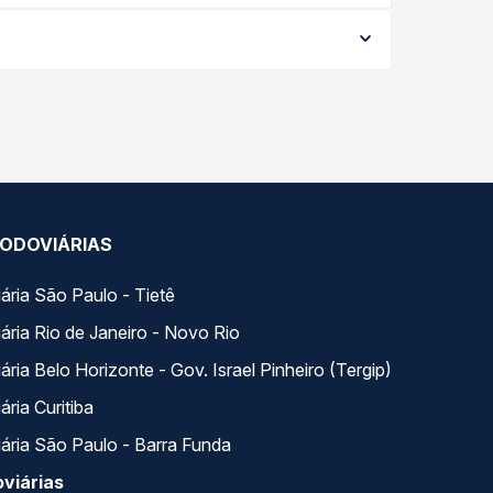
e varia conforme a data da viagem, a empresa, o
po real e garante a melhor oferta para o seu
doviária, com horários variados ao longo do dia.
r e escolhe a que melhor se encaixa na sua
ODOVIÁRIAS
ária São Paulo - Tietê
ária Rio de Janeiro - Novo Rio
ria Belo Horizonte - Gov. Israel Pinheiro (Tergip)
ria Curitiba
ária São Paulo - Barra Funda
viárias