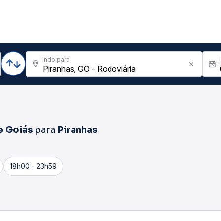
Indo para
e Goiás
para
Piranhas
18h00 - 23h59