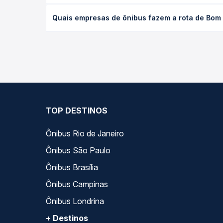
desejada.
O preço da passagem de ônibus de Bom Jardim de G
Quais empresas de ônibus fazem a rota de Bom 
tipo de poltrona e a antecedência da compra. Na 
roteiro.
As viações Rio Novo, Bruno Tur, Real Maia Goiânia
Na Quero Passagem você compara todas as opções —
viagem.
TOP DESTINOS
Ônibus Rio de Janeiro
Ônibus São Paulo
Ônibus Brasília
Ônibus Campinas
Ônibus Londrina
+ Destinos