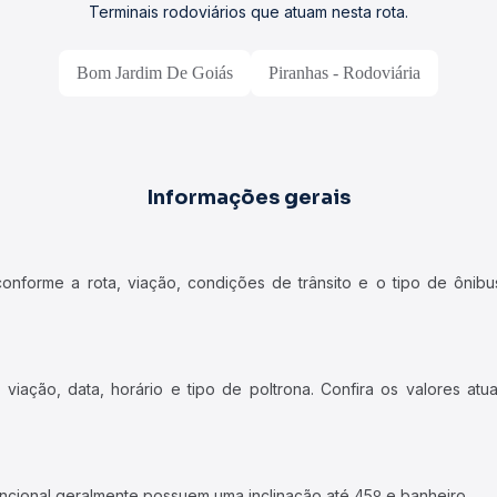
Terminais rodoviários que atuam nesta rota.
Bom Jardim De Goiás
Piranhas - Rodoviária
Informações gerais
forme a rota, viação, condições de trânsito e o tipo de ônibus
iação, data, horário e tipo de poltrona. Confira os valores at
ncional geralmente possuem uma inclinação até 45º e banheiro.