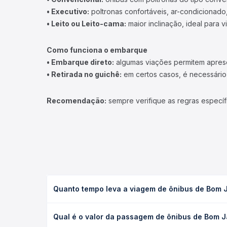
• Executivo:
poltronas confortáveis, ar-condicionado,
• Leito ou Leito-cama:
maior inclinação, ideal para 
Como funciona o embarque
• Embarque direto:
algumas viações permitem apresen
• Retirada no guichê:
em certos casos, é necessário r
Recomendação:
sempre verifique as regras específ
Quanto tempo leva a viagem de ônibus de Bom J
A viagem de ônibus de Bom Jardim de Goiás, GO par
Qual é o valor da passagem de ônibus de Bom J
(convencional, executivo ou leito) e as condições