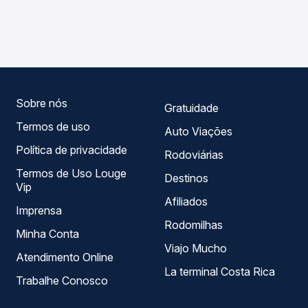
As viações Riodoce operam o trecho de Bom Jesus Do
compara os preços de todas as viações em tempo real e
Norte, ES para Teresópolis, RJ, com horários variados ao
garante a melhor oferta para o seu roteiro.
longo do dia. Na Quero Passagem você compara todas as
opções — empresas, horários, tipos de serviço e preços
— em um só lugar e escolhe a que melhor se encaixa na
sua viagem.
Sobre nós
Gratuidade
Termos de uso
Auto Viações
Política de privacidade
Rodoviárias
Termos de Uso Louge
Destinos
Vip
Afiliados
Imprensa
Rodomilhas
Minha Conta
Viajo Mucho
Atendimento Online
La terminal Costa Rica
Trabalhe Conosco