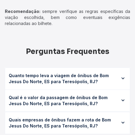
Recomendação:
sempre verifique as regras específicas da
viação escolhida, bem como eventuais exigências
relacionadas ao bilhete.
Perguntas Frequentes
Quanto tempo leva a viagem de ônibus de Bom
Jesus Do Norte, ES para Teresópolis, RJ?
A viagem de ônibus de Bom Jesus Do Norte, ES para
Qual é o valor da passagem de ônibus de Bom
Teresópolis, RJ leva em média 6h 20min, podendo variar
Jesus Do Norte, ES para Teresópolis, RJ?
conforme a viação, o tipo de serviço (convencional,
executivo ou leito) e as condições de tráfego. Na Quero
O preço da passagem de ônibus de Bom Jesus Do Norte,
Passagem você consulta os horários disponíveis e vê a
Quais empresas de ônibus fazem a rota de Bom
ES para Teresópolis, RJ custa em média R$ 135,00 e varia
duração exata de cada opção na data desejada.
Jesus Do Norte, ES para Teresópolis, RJ?
conforme a data da viagem, a empresa, o tipo de poltrona
e a antecedência da compra. Na Quero Passagem você