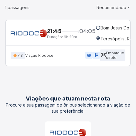
1 passagens
Recomendado
Bom Jesus Do No
21:45
04:05
Duração:
6h 20m
Teresópolis, RJ
Embarque
ac_unit
wc
7,3
Viação Riodoce
direto
Viações que atuam nesta rota
Procure a sua passagem de ônibus selecionando a viação de
sua preferência.