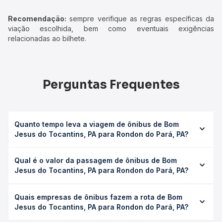
Recomendação:
sempre verifique as regras específicas da
viação escolhida, bem como eventuais exigências
relacionadas ao bilhete.
Perguntas Frequentes
Quanto tempo leva a viagem de ônibus de Bom
Jesus do Tocantins, PA para Rondon do Pará, PA?
A viagem de ônibus de Bom Jesus do Tocantins, PA para
Qual é o valor da passagem de ônibus de Bom
Rondon do Pará, PA leva em média 1h 10min, podendo
Jesus do Tocantins, PA para Rondon do Pará, PA?
variar conforme a viação, o tipo de serviço (convencional,
executivo ou leito) e as condições de tráfego. Na Quero
O preço da passagem de ônibus de Bom Jesus do
Passagem você consulta os horários disponíveis e vê a
Quais empresas de ônibus fazem a rota de Bom
Tocantins, PA para Rondon do Pará, PA custa em média R$
duração exata de cada opção na data desejada.
Jesus do Tocantins, PA para Rondon do Pará, PA?
36,75 e varia conforme a data da viagem, a empresa, o
tipo de poltrona e a antecedência da compra. Na Quero