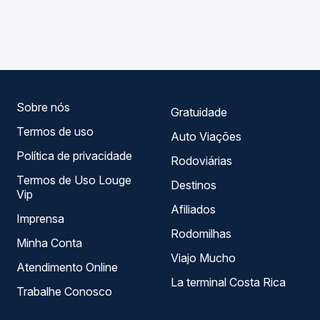
As viações Rota do Ouro operam o trecho de Bom Jesus
Passagem você compara os preços de todas as viações
do Tocantins, PA para Rondon do Pará, PA, com horários
em tempo real e garante a melhor oferta para o seu
variados ao longo do dia. Na Quero Passagem você
roteiro.
compara todas as opções — empresas, horários, tipos de
serviço e preços — em um só lugar e escolhe a que
melhor se encaixa na sua viagem.
Sobre nós
Gratuidade
Termos de uso
Auto Viações
Política de privacidade
Rodoviárias
Termos de Uso Louge
Destinos
Vip
Afiliados
Imprensa
Rodomilhas
Minha Conta
Viajo Mucho
Atendimento Online
La terminal Costa Rica
Trabalhe Conosco