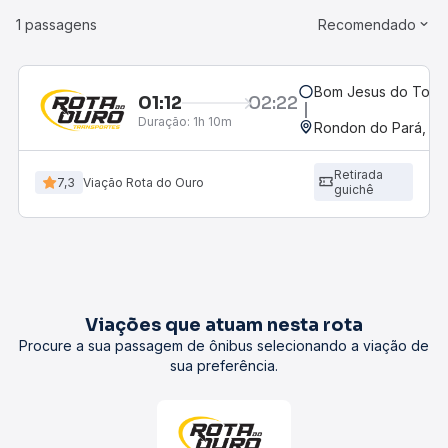
1 passagens
Recomendado
Bom Jesus do Tocan
01:12
02:22
Duração:
1h 10m
Rondon do Pará, PA
Retirada
7,3
Viação Rota do Ouro
guichê
Viações que atuam nesta rota
Procure a sua passagem de ônibus selecionando a viação de
sua preferência.