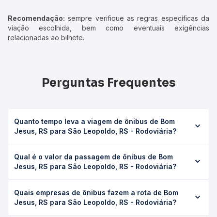
Recomendação:
sempre verifique as regras específicas da
viação escolhida, bem como eventuais exigências
relacionadas ao bilhete.
Perguntas Frequentes
Quanto tempo leva a viagem de ônibus de Bom
Jesus, RS para São Leopoldo, RS - Rodoviária?
A viagem de ônibus de Bom Jesus, RS para São
Qual é o valor da passagem de ônibus de Bom
Leopoldo, RS - Rodoviária leva em média 6h 10min,
Jesus, RS para São Leopoldo, RS - Rodoviária?
podendo variar conforme a viação, o tipo de serviço
(convencional, executivo ou leito) e as condições de
O preço da passagem de ônibus de Bom Jesus, RS para
tráfego. Na Quero Passagem você consulta os horários
Quais empresas de ônibus fazem a rota de Bom
São Leopoldo, RS - Rodoviária custa em média R$ 117,70 e
disponíveis e vê a duração exata de cada opção na data
Jesus, RS para São Leopoldo, RS - Rodoviária?
varia conforme a data da viagem, a empresa, o tipo de
desejada.
poltrona e a antecedência da compra. Na Quero