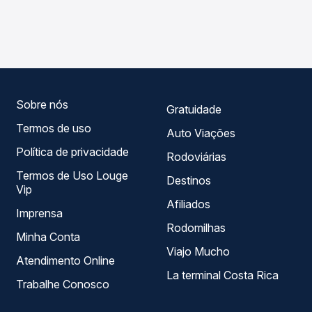
As viações Planalto operam o trecho de Bom Jesus, RS
Passagem você compara os preços de todas as viações
para São Leopoldo, RS - Rodoviária, com horários
em tempo real e garante a melhor oferta para o seu
variados ao longo do dia. Na Quero Passagem você
roteiro.
compara todas as opções — empresas, horários, tipos de
serviço e preços — em um só lugar e escolhe a que
melhor se encaixa na sua viagem.
Sobre nós
Gratuidade
Termos de uso
Auto Viações
Política de privacidade
Rodoviárias
Termos de Uso Louge
Destinos
Vip
Afiliados
Imprensa
Rodomilhas
Minha Conta
Viajo Mucho
Atendimento Online
La terminal Costa Rica
Trabalhe Conosco