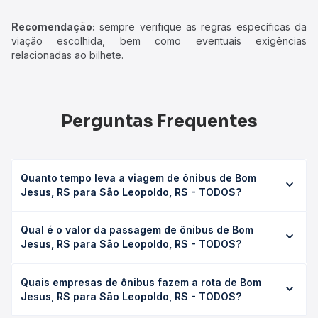
Recomendação:
sempre verifique as regras específicas da
viação escolhida, bem como eventuais exigências
relacionadas ao bilhete.
Perguntas Frequentes
Quanto tempo leva a viagem de ônibus de Bom
Jesus, RS para São Leopoldo, RS - TODOS?
A viagem de ônibus de Bom Jesus, RS para São
Qual é o valor da passagem de ônibus de Bom
Leopoldo, RS - TODOS leva em média 6h 10min, podendo
Jesus, RS para São Leopoldo, RS - TODOS?
variar conforme a viação, o tipo de serviço (convencional,
executivo ou leito) e as condições de tráfego. Na Quero
O preço da passagem de ônibus de Bom Jesus, RS para
Passagem você consulta os horários disponíveis e vê a
Quais empresas de ônibus fazem a rota de Bom
São Leopoldo, RS - TODOS custa em média R$ 117,70 e
duração exata de cada opção na data desejada.
Jesus, RS para São Leopoldo, RS - TODOS?
varia conforme a data da viagem, a empresa, o tipo de
poltrona e a antecedência da compra. Na Quero