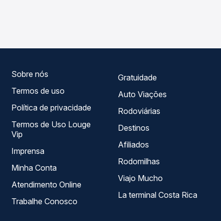
As viações Planalto operam o trecho de Bom Jesus, RS
Passagem você compara os preços de todas as viações
para São Leopoldo, RS - TODOS, com horários variados
em tempo real e garante a melhor oferta para o seu
ao longo do dia. Na Quero Passagem você compara todas
roteiro.
as opções — empresas, horários, tipos de serviço e
preços — em um só lugar e escolhe a que melhor se
encaixa na sua viagem.
Sobre nós
Gratuidade
Termos de uso
Auto Viações
Política de privacidade
Rodoviárias
Termos de Uso Louge
Destinos
Vip
Afiliados
Imprensa
Rodomilhas
Minha Conta
Viajo Mucho
Atendimento Online
La terminal Costa Rica
Trabalhe Conosco