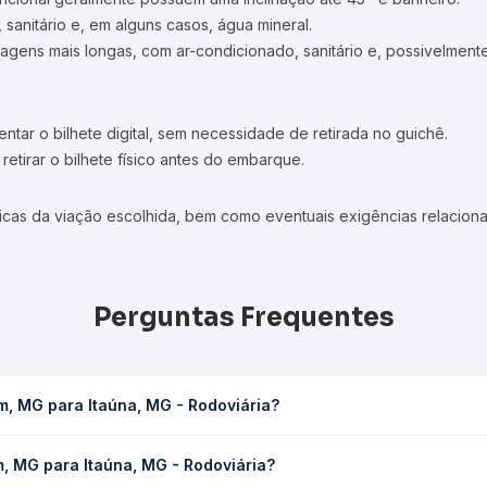
 sanitário e, em alguns casos, água mineral.
viagens mais longas, com ar-condicionado, sanitário e, possivelmente
tar o bilhete digital, sem necessidade de retirada no guichê.
etirar o bilhete físico antes do embarque.
icas da viação escolhida, bem como eventuais exigências relaciona
Perguntas Frequentes
m, MG para Itaúna, MG - Rodoviária?
- Rodoviária leva em média 1h 27min, podendo variar conforme a vi
, MG para Itaúna, MG - Rodoviária?
sagem você consulta os horários disponíveis e vê a duração exata