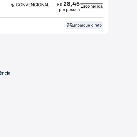
28,45
R$
CONVENCIONAL
Escolher ida
por pessoa
Embarque direto
ência.