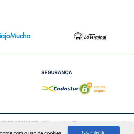
SEGURANÇA
NPJ: 18.087.991/0001-57 | saconibus@queropassagem.com.br
Ok, entendi!
oncorda com o uso de cookies.