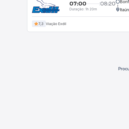
Bonf
07:00
08:20
Duração:
1h 20m
Itaú
7,3
Viação Exdil
Procu