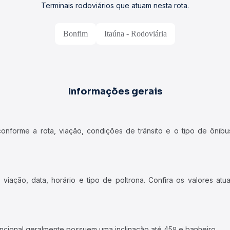
Terminais rodoviários que atuam nesta rota.
Bonfim
Itaúna - Rodoviária
Informações gerais
forme a rota, viação, condições de trânsito e o tipo de ônibus
iação, data, horário e tipo de poltrona. Confira os valores at
ncional geralmente possuem uma inclinação até 45º e banheiro.