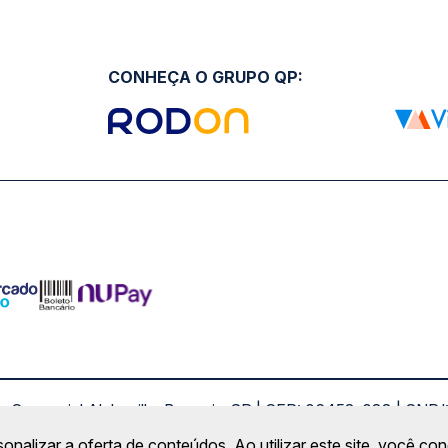
CONHEÇA O GRUPO QP:
ro Comercial Alphaville, Barueri - SP | CEP: 06453-038 | C
Copyright 2026 © QueroPassagem.com.br
sonalizar a oferta de conteúdos. Ao utilizar este site, você c