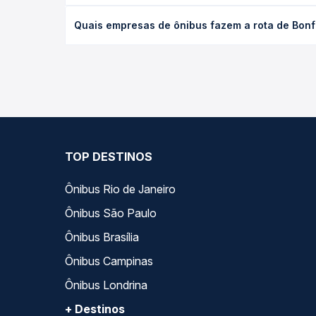
O preço da passagem de ônibus de Bonfim, MG para 
Quais empresas de ônibus fazem a rota de Bonf
a antecedência da compra. Na Quero Passagem você
As viações Exdil operam o trecho de Bonfim, MG pa
opções — empresas, horários, tipos de serviço e p
TOP DESTINOS
Ônibus Rio de Janeiro
Ônibus São Paulo
Ônibus Brasília
Ônibus Campinas
Ônibus Londrina
+ Destinos