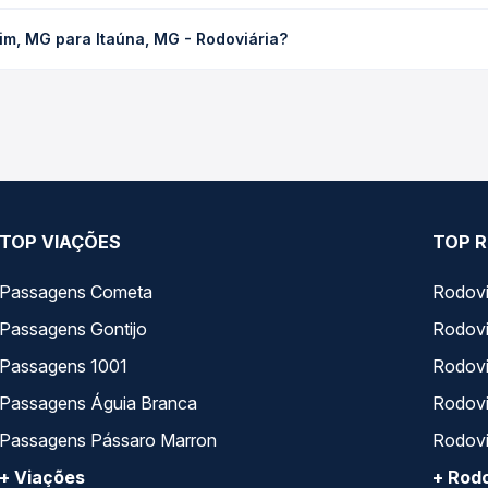
Itaúna, MG - Rodoviária custa em média R$ 32,18 e varia conforme 
im, MG para Itaúna, MG - Rodoviária?
 compara os preços de todas as viações em tempo real e garante a
ra Itaúna, MG - Rodoviária, com horários variados ao longo do di
reços — em um só lugar e escolhe a que melhor se encaixa na sua 
TOP VIAÇÕES
TOP R
Passagens Cometa
Rodovi
Passagens Gontijo
Rodovi
Passagens 1001
Rodoviá
Passagens Águia Branca
Rodoviá
Passagens Pássaro Marron
Rodovi
+ Viações
+ Rodo