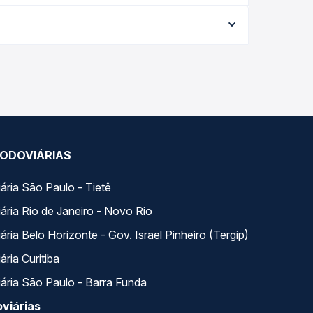
a data da viagem, a empresa, o tipo de poltrona e
 melhor oferta para o seu roteiro.
a. Na Quero Passagem você compara todas as
viagem.
ODOVIÁRIAS
ária São Paulo - Tietê
ária Rio de Janeiro - Novo Rio
ria Belo Horizonte - Gov. Israel Pinheiro (Tergip)
ria Curitiba
ária São Paulo - Barra Funda
viárias