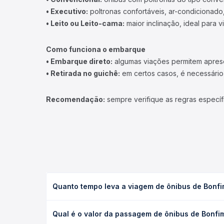
• Executivo:
poltronas confortáveis, ar-condicionado,
• Leito ou Leito-cama:
maior inclinação, ideal para 
Como funciona o embarque
• Embarque direto:
algumas viações permitem apresen
• Retirada no guichê:
em certos casos, é necessário r
Recomendação:
sempre verifique as regras específ
Quanto tempo leva a viagem de ônibus de Bonfi
A viagem de ônibus de Bonfim, MG para Itaúna, MG 
Qual é o valor da passagem de ônibus de Bonfim
ou leito) e as condições de tráfego. Na Quero Pas