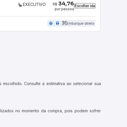
34,76
R$
EXECUTIVO
Escolher ida
por pessoa
ac_unit
wc
Embarque direto
 escolhido. Consulte a estimativa ao selecionar sua
ualizados no momento da compra, pois podem sofrer