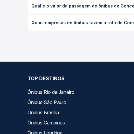
A viagem de ônibus de Conceição da Barra, ES - TO
Qual é o valor da passagem de ônibus de Conce
executivo ou leito) e as condições de tráfego. Na
O preço da passagem de ônibus de Conceição da Ba
Quais empresas de ônibus fazem a rota de Conc
poltrona e a antecedência da compra. Na Quero Pa
As viações não identificadas operam o trecho de 
compara todas as opções — empresas, horários, ti
TOP DESTINOS
Ônibus Rio de Janeiro
Ônibus São Paulo
Ônibus Brasília
Ônibus Campinas
Ônibus Londrina