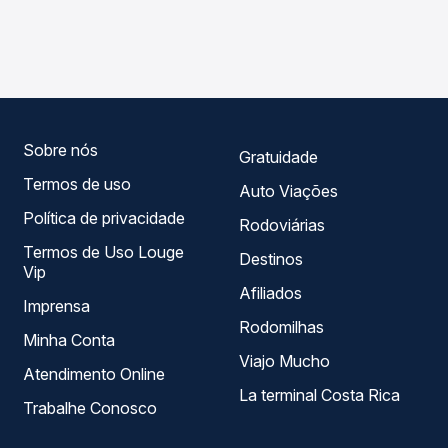
As viações Águia Branca operam o trecho de Braço do
compara os preços de todas as viações em tempo real e
Rio, ES para Canivete, ES, com horários variados ao longo
garante a melhor oferta para o seu roteiro.
do dia. Na Quero Passagem você compara todas as
opções — empresas, horários, tipos de serviço e preços
— em um só lugar e escolhe a que melhor se encaixa na
sua viagem.
Sobre nós
Gratuidade
Termos de uso
Auto Viações
Política de privacidade
Rodoviárias
Termos de Uso Louge
Destinos
Vip
Afiliados
Imprensa
Rodomilhas
Minha Conta
Viajo Mucho
Atendimento Online
La terminal Costa Rica
Trabalhe Conosco