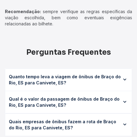
Recomendação:
sempre verifique as regras específicas da
viação escolhida, bem como eventuais exigências
relacionadas ao bilhete.
Perguntas Frequentes
Quanto tempo leva a viagem de ônibus de Braço do
Rio, ES para Canivete, ES?
A viagem de ônibus de Braço do Rio, ES para Canivete, ES
Qual é o valor da passagem de ônibus de Braço do
leva em média 2h 5min, podendo variar conforme a
Rio, ES para Canivete, ES?
viação, o tipo de serviço (convencional, executivo ou
leito) e as condições de tráfego. Na Quero Passagem
O preço da passagem de ônibus de Braço do Rio, ES para
você consulta os horários disponíveis e vê a duração
Quais empresas de ônibus fazem a rota de Braço
Canivete, ES custa em média R$ 58,42 e varia conforme a
exata de cada opção na data desejada.
do Rio, ES para Canivete, ES?
data da viagem, a empresa, o tipo de poltrona e a
antecedência da compra. Na Quero Passagem você