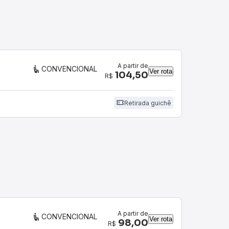
A partir de
CONVENCIONAL
Ver rota
104,50
R$
Retirada guichê
A partir de
CONVENCIONAL
Ver rota
98,00
R$