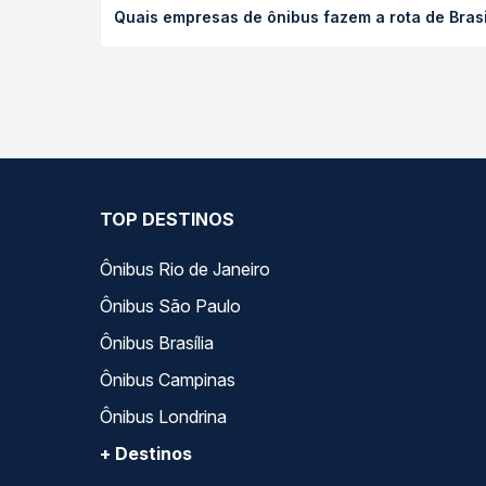
Quais empresas de ônibus fazem a rota de Brasi
antecedência da compra. Na Quero Passagem você c
As viações Trans Acreana operam o trecho de Brasi
opções — empresas, horários, tipos de serviço e p
TOP DESTINOS
Ônibus Rio de Janeiro
Ônibus São Paulo
Ônibus Brasília
Ônibus Campinas
Ônibus Londrina
+ Destinos