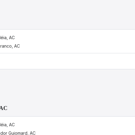
léia, AC
Branco, AC
 AC
léia, AC
dor Guiomard, AC