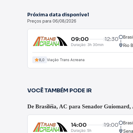
Próxima data disponível
Preços para 06/08/2026
Brasi
09:00
12:30
Duração:
3h 30min
Rio 
8,0
Viação Trans Acreana
VOCÊ TAMBÉM PODE IR
De Brasiléia, AC para Senador Guiomard,
Brasi
14:00
19:00
Duração:
5h
Sena