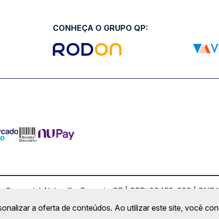
CONHEÇA O GRUPO QP:
ro Comercial Alphaville, Barueri - SP | CEP: 06453-038 | C
Copyright 2026 © QueroPassagem.com.br
sonalizar a oferta de conteúdos. Ao utilizar este site, você c