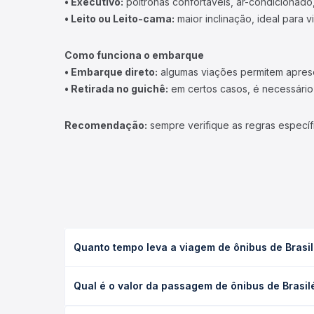
• Executivo:
poltronas confortáveis, ar-condicionado,
• Leito ou Leito-cama:
maior inclinação, ideal para 
Como funciona o embarque
• Embarque direto:
algumas viações permitem apresen
• Retirada no guichê:
em certos casos, é necessário r
Recomendação:
sempre verifique as regras específ
Quanto tempo leva a viagem de ônibus de Brasil
A viagem de ônibus de Brasiléia, AC para Rio Branc
Qual é o valor da passagem de ônibus de Brasilé
e as condições de tráfego. Na Quero Passagem voc
O preço da passagem de ônibus de Brasiléia, AC pa