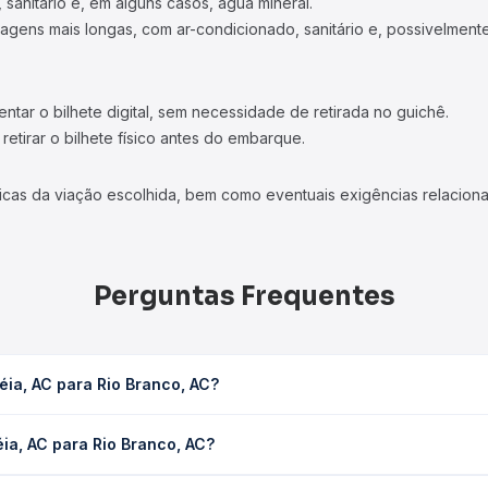
 sanitário e, em alguns casos, água mineral.
viagens mais longas, com ar-condicionado, sanitário e, possivelmente
tar o bilhete digital, sem necessidade de retirada no guichê.
etirar o bilhete físico antes do embarque.
icas da viação escolhida, bem como eventuais exigências relaciona
Perguntas Frequentes
éia, AC para Rio Branco, AC?
o, AC leva em média 4h 41min, podendo variar conforme a viação, o 
ia, AC para Rio Branco, AC?
ê consulta os horários disponíveis e vê a duração exata de cada 
ra Rio Branco, AC custa em média R$ 104,50 e varia conforme a dat