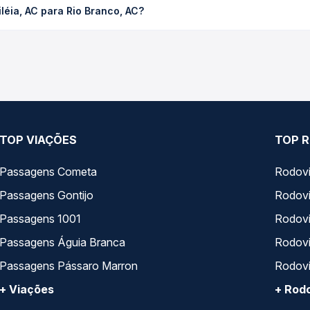
léia, AC para Rio Branco, AC?
ompara os preços de todas as viações em tempo real e garante a m
léia, AC para Rio Branco, AC, com horários variados ao longo do
reços — em um só lugar e escolhe a que melhor se encaixa na sua 
TOP VIAÇÕES
TOP R
Passagens Cometa
Rodovi
Passagens Gontijo
Rodovi
Passagens 1001
Rodoviá
Passagens Águia Branca
Rodoviá
Passagens Pássaro Marron
Rodovi
+ Viações
+ Rodo