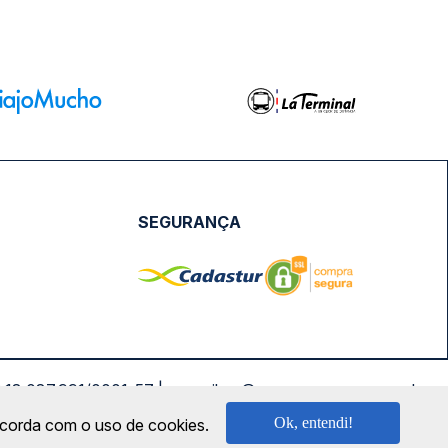
SEGURANÇA
NPJ: 18.087.991/0001-57 | saconibus@queropassagem.com.br
Ok, entendi!
oncorda com o uso de cookies.