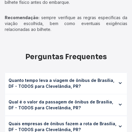
bilhete físico antes do embarque.
Recomendação:
sempre verifique as regras específicas da
viação escolhida, bem como eventuais exigências
relacionadas ao bilhete.
Perguntas Frequentes
Quanto tempo leva a viagem de ônibus de Brasília,
DF - TODOS para Clevelândia, PR?
A viagem de ônibus de Brasília, DF - TODOS para
Qual é o valor da passagem de ônibus de Brasília,
Clevelândia, PR leva em média 32h 10min, podendo variar
DF - TODOS para Clevelândia, PR?
conforme a viação, o tipo de serviço (convencional,
executivo ou leito) e as condições de tráfego. Na Quero
O preço da passagem de ônibus de Brasília, DF - TODOS
Passagem você consulta os horários disponíveis e vê a
Quais empresas de ônibus fazem a rota de Brasília,
para Clevelândia, PR custa em média R$ 732,39 e varia
duração exata de cada opção na data desejada.
DF - TODOS para Clevelândia, PR?
conforme a data da viagem, a empresa, o tipo de poltrona