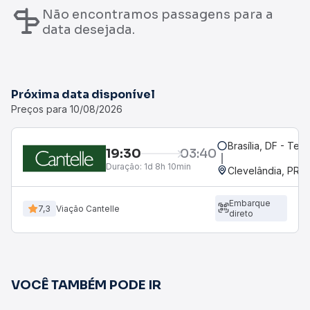
Não encontramos passagens para a
data desejada.
Próxima data disponível
Preços para 10/08/2026
Brasília, DF - Term
19:30
03:40
Duração:
1d 8h 10min
Clevelândia, PR
Embarque
7,3
Viação Cantelle
direto
VOCÊ TAMBÉM PODE IR