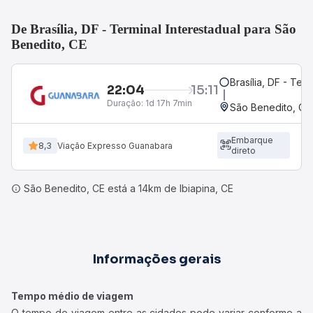
De Brasília, DF - Terminal Interestadual para São
Benedito, CE
Brasília, DF - Term
22:04
15:11
Duração:
1d 17h 7min
São Benedito, CE
Embarque
8,3
Viação Expresso Guanabara
direto
São Benedito, CE está a 14km de Ibiapina, CE
Informações gerais
Tempo médio de viagem
O tempo de viagem entre as cidades pode variar conforme a