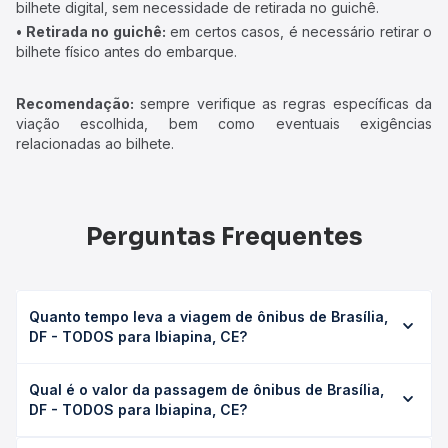
bilhete digital, sem necessidade de retirada no guichê.
• Retirada no guichê:
em certos casos, é necessário retirar o
bilhete físico antes do embarque.
Recomendação:
sempre verifique as regras específicas da
viação escolhida, bem como eventuais exigências
relacionadas ao bilhete.
Perguntas Frequentes
Quanto tempo leva a viagem de ônibus de Brasília,
DF - TODOS para Ibiapina, CE?
A viagem de ônibus de Brasília, DF - TODOS para Ibiapina,
Qual é o valor da passagem de ônibus de Brasília,
CE leva em média 0 horas, podendo variar conforme a
DF - TODOS para Ibiapina, CE?
viação, o tipo de serviço (convencional, executivo ou
leito) e as condições de tráfego. Na Quero Passagem
O preço da passagem de ônibus de Brasília, DF - TODOS