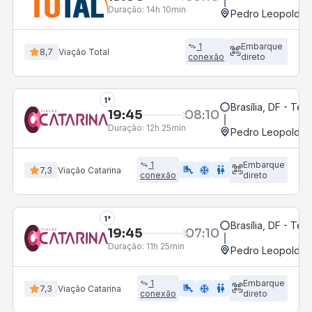
Duração:
14h 10min
Pedro Leopoldo,
1
Embarque
8,7
Viação Total
conexão
direto
1°
Brasília, DF - Ter
19:45
08:10
Duração:
12h 25min
Pedro Leopoldo,
1
Embarque
airline_seat_legroom_extra
ac_unit
WC
7,3
Viação Catarina
conexão
direto
1°
Brasília, DF - Ter
19:45
07:10
Duração:
11h 25min
Pedro Leopoldo,
1
Embarque
airline_seat_legroom_extra
ac_unit
WC
7,3
Viação Catarina
conexão
direto