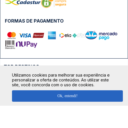
FORMAS DE PAGAMENTO
TOP DESTINOS
Utilizamos cookies para melhorar sua experiência e
Ônibus Rio de Janeiro
personalizar a oferta de conteúdos. Ao utilizar este
TOP VIAÇÕES
site, você concorda com o uso de cookies.
Ônibus São Paulo
Passagens Cometa
Ônibus Brasília
Ok, entendi!
TOP RODOVIÁRIAS
Passagens Gontijo
Ônibus Campinas
Rodoviária São Paulo - Tietê
Passagens 1001
Ônibus Londrina
Rodoviária Rio de Janeiro - Novo Rio
Passagens Águia Branca
+ Destinos
Rodoviária Belo Horizonte - Gov. Israel Pinheiro (Tergip)
Calçada das Margaridas, 163 - Sala 02 - Condomínio Centro