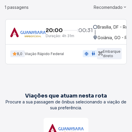
1 passagens
Recomendado
Brasília, DF - Rod
20:00
00:31
Duração:
4h 31m
Goiânia, GO - Rod
Embarque
ac_unit
wc
8,0
Viação Rápido Federal
direto
Viações que atuam nesta rota
Procure a sua passagem de ônibus selecionando a viação de
sua preferência.