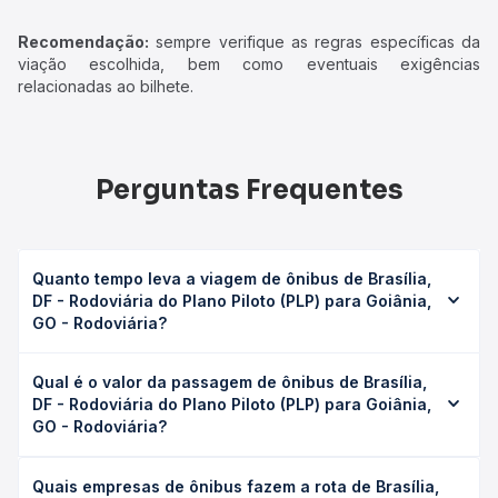
Recomendação:
sempre verifique as regras específicas da
viação escolhida, bem como eventuais exigências
relacionadas ao bilhete.
Perguntas Frequentes
Quanto tempo leva a viagem de ônibus de Brasília,
DF - Rodoviária do Plano Piloto (PLP) para Goiânia,
GO - Rodoviária?
A viagem de ônibus de Brasília, DF - Rodoviária do Plano
Qual é o valor da passagem de ônibus de Brasília,
Piloto (PLP) para Goiânia, GO - Rodoviária leva em média
DF - Rodoviária do Plano Piloto (PLP) para Goiânia,
4h 30min, podendo variar conforme a viação, o tipo de
GO - Rodoviária?
serviço (convencional, executivo ou leito) e as condições
de tráfego. Na Quero Passagem você consulta os horários
O preço da passagem de ônibus de Brasília, DF -
disponíveis e vê a duração exata de cada opção na data
Quais empresas de ônibus fazem a rota de Brasília,
Rodoviária do Plano Piloto (PLP) para Goiânia, GO -
desejada.