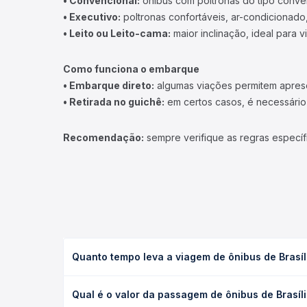
• Convencional:
ônibus com poltronas do tipo conve
• Executivo:
poltronas confortáveis, ar-condicionado,
• Leito ou Leito-cama:
maior inclinação, ideal para 
Como funciona o embarque
• Embarque direto:
algumas viações permitem apresen
• Retirada no guichê:
em certos casos, é necessário r
Recomendação:
sempre verifique as regras específ
Quanto tempo leva a viagem de ônibus de Brasíli
A viagem de ônibus de Brasília, DF - Terminal Inter
Qual é o valor da passagem de ônibus de Brasíli
(convencional, executivo ou leito) e as condições