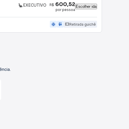
600,52
R$
EXECUTIVO
Escolher ida
por pessoa
ac_unit
wc
Retirada guichê
ência.