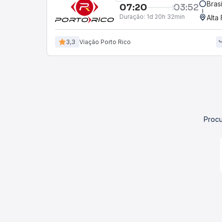
Bras
07:20
03:52
Duração:
1d 20h 32min
Alta
3,3
Viação Porto Rico
Procu