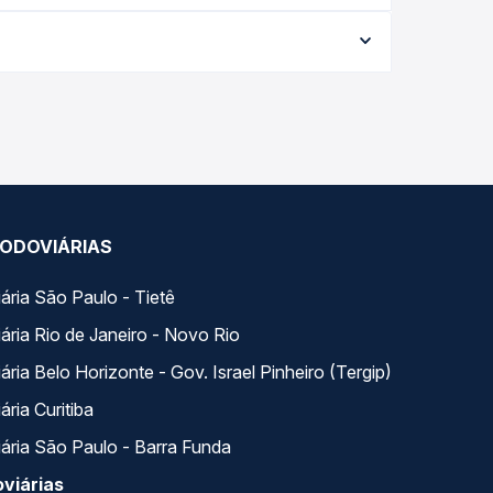
,49 e varia conforme a data da viagem, a empresa,
empo real e garante a melhor oferta para o seu
para Alta Floresta, MT, com horários variados ao
em um só lugar e escolhe a que melhor se encaixa
ODOVIÁRIAS
ária São Paulo - Tietê
ária Rio de Janeiro - Novo Rio
ria Belo Horizonte - Gov. Israel Pinheiro (Tergip)
ria Curitiba
ária São Paulo - Barra Funda
viárias