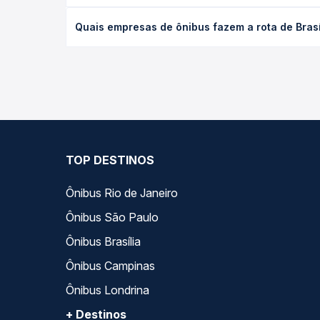
desejada.
O preço da passagem de ônibus de Brasília, DF - Te
Quais empresas de ônibus fazem a rota de Brasíl
o tipo de poltrona e a antecedência da compra. N
roteiro.
As viações Expresso São Luiz, Real Expresso, Rápido
longo do dia. Na Quero Passagem você compara tod
na sua viagem.
TOP DESTINOS
Ônibus Rio de Janeiro
Ônibus São Paulo
Ônibus Brasília
Ônibus Campinas
Ônibus Londrina
+ Destinos