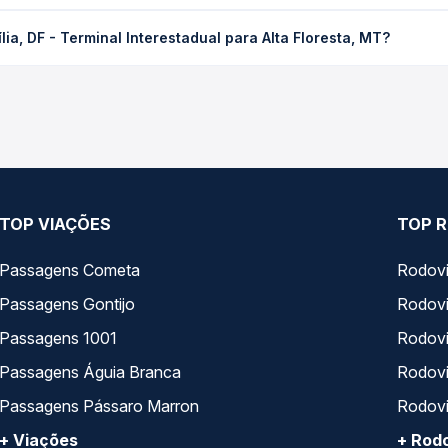
rminal Interestadual para Alta Floresta, MT custa em média R$ 690
ia, DF - Terminal Interestadual para Alta Floresta, MT?
a Quero Passagem você compara os preços de todas as viações em t
 Federal operam o trecho de Brasília, DF - Terminal Interestadual 
as as opções — empresas, horários, tipos de serviço e preços — 
TOP VIAÇÕES
TOP R
Passagens Cometa
Rodovi
Passagens Gontijo
Rodovi
Passagens 1001
Rodoviá
Passagens Águia Branca
Rodoviá
Passagens Pássaro Marron
Rodovi
+ Viações
+ Rodo