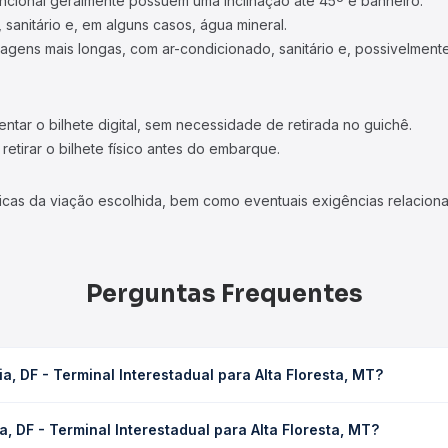
ncional geralmente possuem uma inclinação até 45º e banheiro.
 sanitário e, em alguns casos, água mineral.
viagens mais longas, com ar-condicionado, sanitário e, possivelmente
tar o bilhete digital, sem necessidade de retirada no guichê.
etirar o bilhete físico antes do embarque.
icas da viação escolhida, bem como eventuais exigências relaciona
Perguntas Frequentes
a, DF - Terminal Interestadual para Alta Floresta, MT?
estadual para Alta Floresta, MT leva em média 34h 36min, podendo v
a, DF - Terminal Interestadual para Alta Floresta, MT?
 de tráfego. Na Quero Passagem você consulta os horários disponív