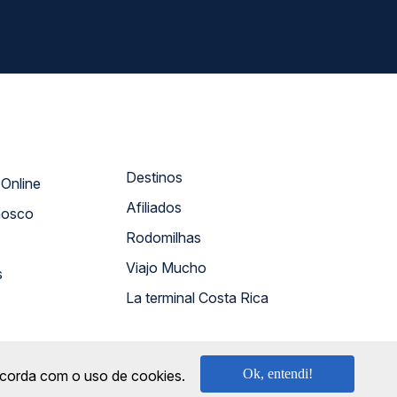
Destinos
Atendimento Online
Afiliados
nosco
Rodomilhas
Viajo Mucho
s
La terminal Costa Rica
Ok, entendi!
oncorda com o uso de cookies.