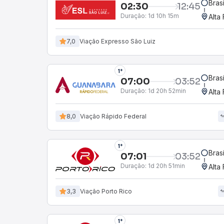
Bras
02:30
12:45
Duração:
1d 10h 15m
Alta
7,0
Viação Expresso São Luiz
1°
Bras
07:00
03:52
Duração:
1d 20h 52min
Alta
8,0
Viação Rápido Federal
1°
Bras
07:01
03:52
Duração:
1d 20h 51min
Alta
3,3
Viação Porto Rico
1°