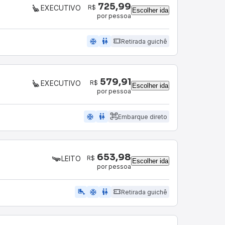
725,99
R$
EXECUTIVO
Escolher ida
por pessoa
ac_unit
wc
Retirada guichê
579,91
R$
EXECUTIVO
Escolher ida
por pessoa
ac_unit
wc
Embarque direto
653,98
R$
LEITO
Escolher ida
por pessoa
airline_seat_legroom_extra
ac_unit
wc
Retirada guichê