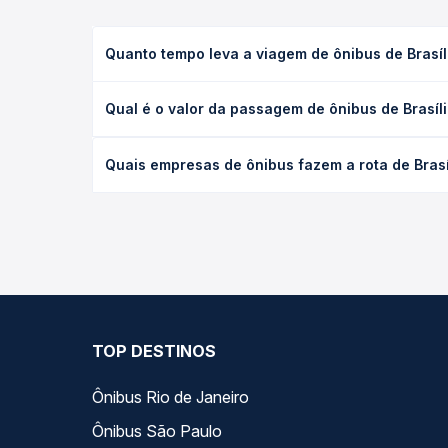
Quanto tempo leva a viagem de ônibus de Brasíli
A viagem de ônibus de Brasília, DF - Terminal Inte
Qual é o valor da passagem de ônibus de Brasíli
(convencional, executivo ou leito) e as condições
desejada.
O preço da passagem de ônibus de Brasília, DF - Te
Quais empresas de ônibus fazem a rota de Brasíl
empresa, o tipo de poltrona e a antecedência da 
para o seu roteiro.
As viações Eucatur, Andorinha operam o trecho de Br
Passagem você compara todas as opções — empresas
TOP DESTINOS
Ônibus Rio de Janeiro
Ônibus São Paulo