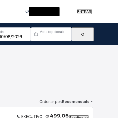
Central de Ajuda
ENTRAR
Ida
Volta (opcional)
Ordenar por:
Recomendado
499,06
R$
EXECUTIVO
Escolher ida