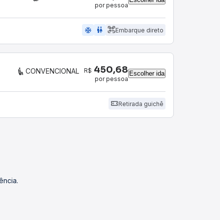
por pessoa
ac_unit
wc
Embarque direto
450,68
R$
CONVENCIONAL
Escolher ida
por pessoa
Retirada guichê
ência.