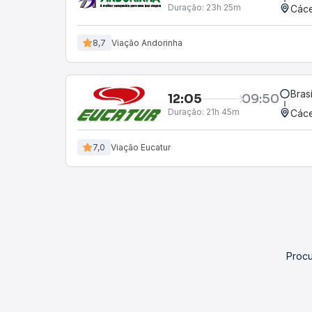
Duração:
23h 25m
Cáce
8,7
Viação Andorinha
Bras
12:05
09:50
Duração:
21h 45m
Cáce
7,0
Viação Eucatur
Procu