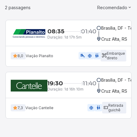
2 passagens
Recomendado
Brasília, DF - Ter
08:35
01:40
Duração:
1d 17h 5m
Cruz Alta, RS
Embarque
airline_seat_legroom_extra
ac_unit
WC
8,0
Viação Planalto
direto
Brasília, DF - Ter
19:30
11:40
Duração:
1d 16h 10m
Cruz Alta, RS
Retirada
ac_unit
wc
7,3
Viação Cantelle
guichê