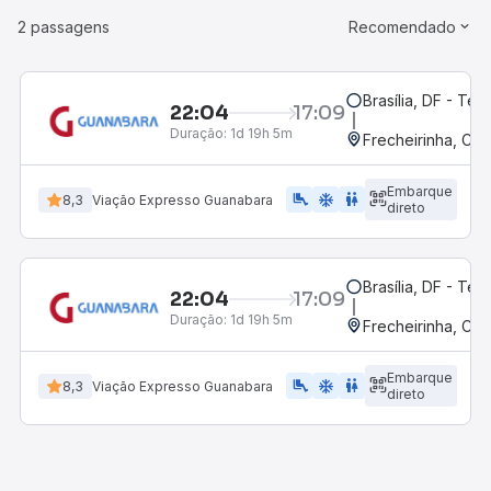
2 passagens
Recomendado
Brasília, DF - Ter
22:04
17:09
Duração:
1d 19h 5m
Frecheirinha, CE
Embarque
airline_seat_legroom_extra
ac_unit
WC
8,3
Viação Expresso Guanabara
direto
Brasília, DF - Ter
22:04
17:09
Duração:
1d 19h 5m
Frecheirinha, CE
Embarque
airline_seat_legroom_extra
ac_unit
WC
8,3
Viação Expresso Guanabara
direto