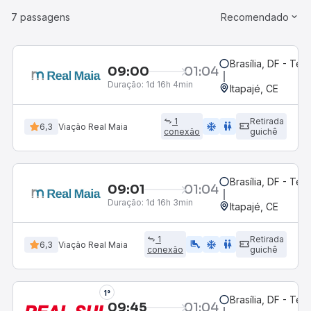
7 passagens
Recomendado
Brasília, DF - Ter
09:00
01:04
Duração:
1d 16h 4min
Itapajé, CE
1
Retirada
ac_unit
wc
6,3
Viação Real Maia
conexão
guichê
Brasília, DF - Ter
09:01
01:04
Duração:
1d 16h 3min
Itapajé, CE
1
Retirada
airline_seat_legroom_extra
ac_unit
wc
6,3
Viação Real Maia
conexão
guichê
1°
Brasília, DF - Ter
09:45
01:04