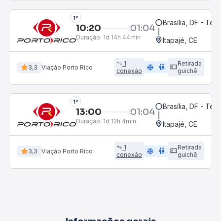
1°
Brasília, DF - Ter
10:20
01:04
Duração:
1d 14h 44min
Itapajé, CE
1
Retirada
ac_unit
wc
3,3
Viação Porto Rico
conexão
guichê
1°
Brasília, DF - Ter
13:00
01:04
Duração:
1d 12h 4min
Itapajé, CE
1
Retirada
ac_unit
wc
3,3
Viação Porto Rico
conexão
guichê