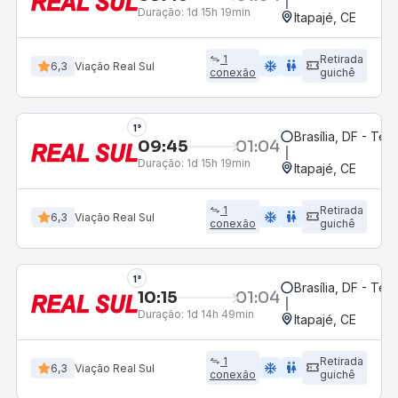
Duração:
1d 15h 19min
Itapajé, CE
1
Retirada
ac_unit
wc
6,3
Viação Real Sul
conexão
guichê
1°
Brasília, DF - Ter
09:45
01:04
Duração:
1d 15h 19min
Itapajé, CE
1
Retirada
ac_unit
wc
6,3
Viação Real Sul
conexão
guichê
1°
Brasília, DF - Ter
10:15
01:04
Duração:
1d 14h 49min
Itapajé, CE
1
Retirada
ac_unit
wc
6,3
Viação Real Sul
conexão
guichê