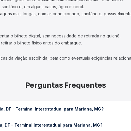
 sanitário e, em alguns casos, água mineral.
viagens mais longas, com ar-condicionado, sanitário e, possivelmente
tar o bilhete digital, sem necessidade de retirada no guichê.
etirar o bilhete físico antes do embarque.
icas da viação escolhida, bem como eventuais exigências relaciona
Perguntas Frequentes
ia, DF - Terminal Interestadual para Mariana, MG?
restadual para Mariana, MG leva em média 13h 30min, podendo variar
a, DF - Terminal Interestadual para Mariana, MG?
 de tráfego. Na Quero Passagem você consulta os horários disponív