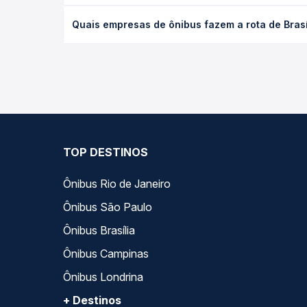
desejada.
O preço da passagem de ônibus de Brasília, DF - T
Quais empresas de ônibus fazem a rota de Brasí
de poltrona e a antecedência da compra. Na Quero
As viações Pássaro Verde operam o trecho de Brasí
compara todas as opções — empresas, horários, ti
TOP DESTINOS
Ônibus Rio de Janeiro
Ônibus São Paulo
Ônibus Brasília
Ônibus Campinas
Ônibus Londrina
+ Destinos