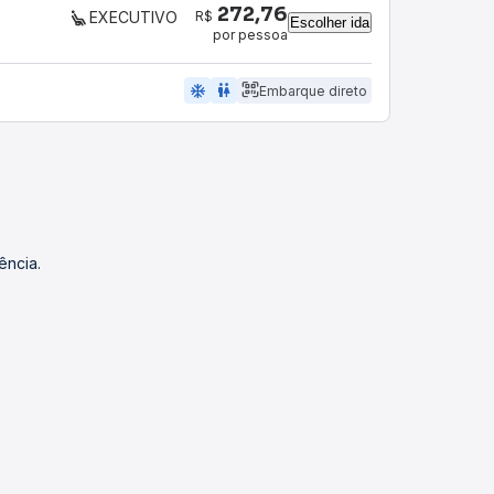
272,76
R$
EXECUTIVO
Escolher ida
por pessoa
ac_unit
wc
Embarque direto
ência.