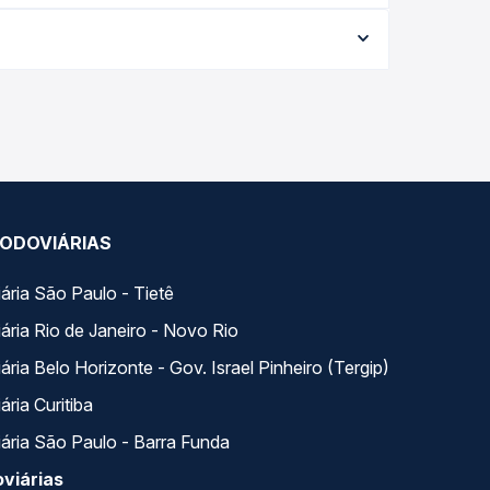
varia conforme a data da viagem, a empresa, o tipo
al e garante a melhor oferta para o seu roteiro.
ariados ao longo do dia. Na Quero Passagem você
se encaixa na sua viagem.
ODOVIÁRIAS
ária São Paulo - Tietê
ária Rio de Janeiro - Novo Rio
ria Belo Horizonte - Gov. Israel Pinheiro (Tergip)
ria Curitiba
ária São Paulo - Barra Funda
viárias