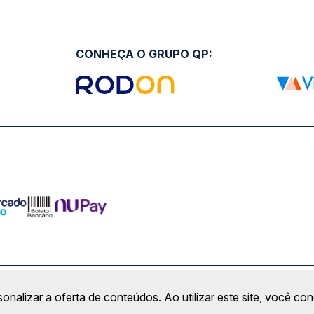
CONHEÇA O GRUPO QP:
ro Comercial Alphaville, Barueri - SP | CEP: 06453-038 | C
sonalizar a oferta de conteúdos. Ao utilizar este site, você c
Copyright 2026 © QueroPassagem.com.br