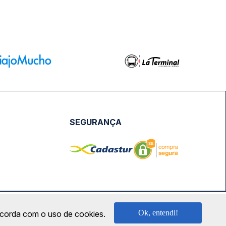
SEGURANÇA
NPJ: 18.087.991/0001-57 | saconibus@queropassagem.com.br
Ok, entendi!
oncorda com o uso de cookies.