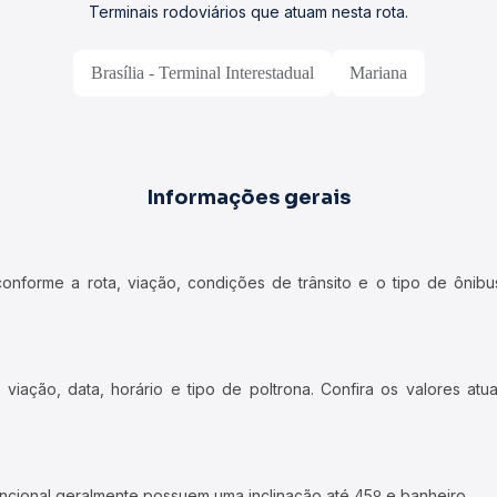
Terminais rodoviários que atuam nesta rota.
Brasília - Terminal Interestadual
Mariana
Informações gerais
forme a rota, viação, condições de trânsito e o tipo de ônibus
iação, data, horário e tipo de poltrona. Confira os valores at
ncional geralmente possuem uma inclinação até 45º e banheiro.