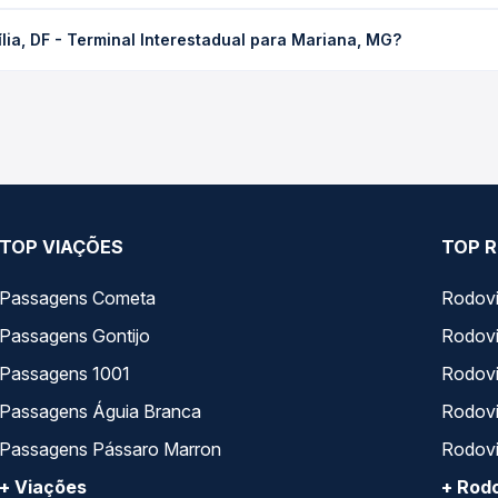
erminal Interestadual para Mariana, MG custa em média R$ 272,76 e 
lia, DF - Terminal Interestadual para Mariana, MG?
 Passagem você compara os preços de todas as viações em tempo re
lia, DF - Terminal Interestadual para Mariana, MG, com horários v
pos de serviço e preços — em um só lugar e escolhe a que melhor 
TOP VIAÇÕES
TOP R
Passagens Cometa
Rodovi
Passagens Gontijo
Rodovi
Passagens 1001
Rodoviá
Passagens Águia Branca
Rodoviá
Passagens Pássaro Marron
Rodovi
+ Viações
+ Rodo