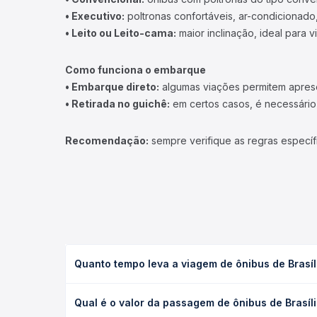
• Executivo:
poltronas confortáveis, ar-condicionado,
• Leito ou Leito-cama:
maior inclinação, ideal para 
Como funciona o embarque
• Embarque direto:
algumas viações permitem apresen
• Retirada no guichê:
em certos casos, é necessário r
Recomendação:
sempre verifique as regras específ
Quanto tempo leva a viagem de ônibus de Brasíl
A viagem de ônibus de Brasília, DF - Terminal Inte
Qual é o valor da passagem de ônibus de Brasíli
(convencional, executivo ou leito) e as condições