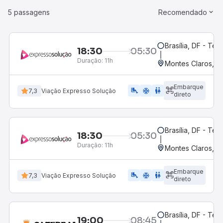
5 passagens
Recomendado
Brasília, DF - Ter
18:30
05:30
Duração:
11h
Montes Claros, M
Embarque
airline_seat_legroom_extra
ac_unit
wc
7,3
Viação Expresso Solução
direto
Brasília, DF - Ter
18:30
05:30
Duração:
11h
Montes Claros, M
Embarque
airline_seat_legroom_extra
ac_unit
WC
7,3
Viação Expresso Solução
direto
Brasília, DF - Ter
19:00
08:45