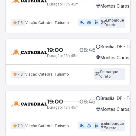
Duração:
13h 45m
Montes Claros, M
Embarque
airline_seat_legroom_extra
ac_unit
wc
7,3
Viação Catedral Turismo
direto
Brasília, DF - Ter
19:00
08:45
Duração:
13h 45m
Montes Claros, M
Embarque
7,3
Viação Catedral Turismo
direto
Brasília, DF - Ter
19:00
08:45
Duração:
13h 45m
Montes Claros, M
Embarque
airline_seat_legroom_extra
ac_unit
wc
7,3
Viação Catedral Turismo
direto