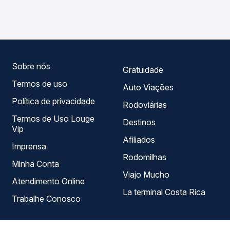
- Terminal Interestadual para Ubá, MG, com horários
em tempo real e garante a melhor oferta para o seu
variados ao longo do dia. Na Quero Passagem você
roteiro.
compara todas as opções — empresas, horários, tipos de
serviço e preços — em um só lugar e escolhe a que
melhor se encaixa na sua viagem.
Sobre nós
Gratuidade
Termos de uso
Auto Viações
Política de privacidade
Rodoviárias
Termos de Uso Louge
Destinos
Vip
Afiliados
Imprensa
Rodomilhas
Minha Conta
Viajo Mucho
Atendimento Online
La terminal Costa Rica
Trabalhe Conosco