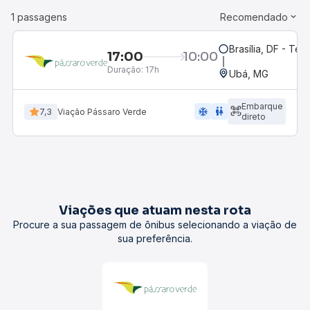
1 passagens
Recomendado
Brasília, DF - Ter
17:00
10:00
Duração:
17h
Ubá, MG
Embarque
ac_unit
wc
7,3
Viação Pássaro Verde
direto
Viações que atuam nesta rota
Procure a sua passagem de ônibus selecionando a viação de
sua preferência.