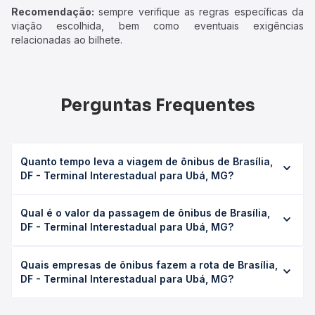
Recomendação:
sempre verifique as regras específicas da
viação escolhida, bem como eventuais exigências
relacionadas ao bilhete.
Perguntas Frequentes
Quanto tempo leva a viagem de ônibus de Brasília,
DF - Terminal Interestadual para Ubá, MG?
A viagem de ônibus de Brasília, DF - Terminal Interestadual
Qual é o valor da passagem de ônibus de Brasília,
para Ubá, MG leva em média 17h, podendo variar
DF - Terminal Interestadual para Ubá, MG?
conforme a viação, o tipo de serviço (convencional,
executivo ou leito) e as condições de tráfego. Na Quero
O preço da passagem de ônibus de Brasília, DF - Terminal
Passagem você consulta os horários disponíveis e vê a
Quais empresas de ônibus fazem a rota de Brasília,
Interestadual para Ubá, MG custa em média R$ 370,66 e
duração exata de cada opção na data desejada.
DF - Terminal Interestadual para Ubá, MG?
varia conforme a data da viagem, a empresa, o tipo de
poltrona e a antecedência da compra. Na Quero
As viações Pássaro Verde operam o trecho de Brasília, DF
Passagem você compara os preços de todas as viações