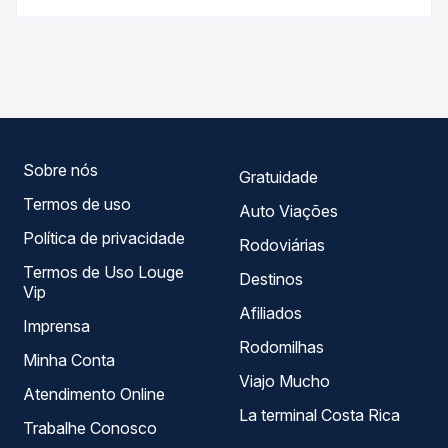
antecedência da compra. Na Quero Passagem você
As viações não identificadas operam o trecho de
compara os preços de todas as viações em tempo real e
Braspérola, ES para Ponto Alto, ES, com horários variados
garante a melhor oferta para o seu roteiro.
ao longo do dia. Na Quero Passagem você compara todas
as opções — empresas, horários, tipos de serviço e
preços — em um só lugar e escolhe a que melhor se
encaixa na sua viagem.
Sobre nós
Gratuidade
Termos de uso
Auto Viações
Política de privacidade
Rodoviárias
Termos de Uso Louge
Destinos
Vip
Afiliados
Imprensa
Rodomilhas
Minha Conta
Viajo Mucho
Atendimento Online
La terminal Costa Rica
Trabalhe Conosco