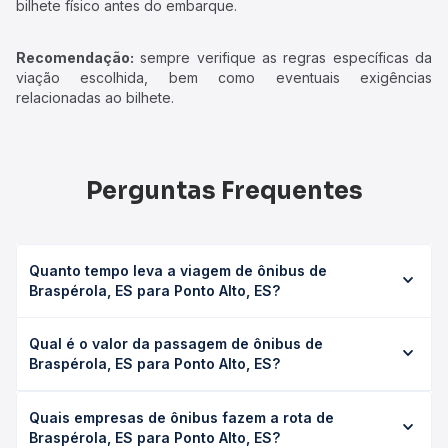
bilhete físico antes do embarque.
Recomendação:
sempre verifique as regras específicas da
viação escolhida, bem como eventuais exigências
relacionadas ao bilhete.
Perguntas Frequentes
Quanto tempo leva a viagem de ônibus de
Braspérola, ES para Ponto Alto, ES?
A viagem de ônibus de Braspérola, ES para Ponto Alto, ES
Qual é o valor da passagem de ônibus de
leva em média 2h 5min, podendo variar conforme a
Braspérola, ES para Ponto Alto, ES?
viação, o tipo de serviço (convencional, executivo ou
leito) e as condições de tráfego. Na Quero Passagem
O preço da passagem de ônibus de Braspérola, ES para
você consulta os horários disponíveis e vê a duração
Quais empresas de ônibus fazem a rota de
Ponto Alto, ES custa em média R$ 34,94 e varia conforme
exata de cada opção na data desejada.
Braspérola, ES para Ponto Alto, ES?
a data da viagem, a empresa, o tipo de poltrona e a