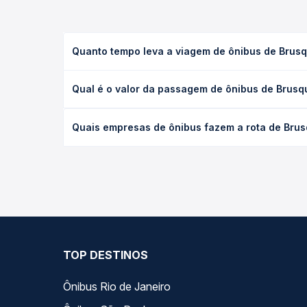
Quanto tempo leva a viagem de ônibus de Brusqu
A viagem de ônibus de Brusque, SC para Florianópol
Qual é o valor da passagem de ônibus de Brusqu
executivo ou leito) e as condições de tráfego. Na
O preço da passagem de ônibus de Brusque, SC para
Quais empresas de ônibus fazem a rota de Brusq
poltrona e a antecedência da compra. Na Quero Pa
As viações Reunidas operam o trecho de Brusque, 
todas as opções — empresas, horários, tipos de se
TOP DESTINOS
Ônibus Rio de Janeiro