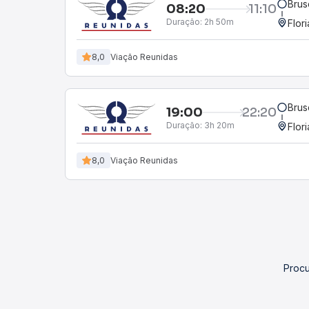
Brus
08:20
11:10
Duração:
2h 50m
Flor
8,0
Viação Reunidas
Brus
19:00
22:20
Duração:
3h 20m
Flor
8,0
Viação Reunidas
Procu