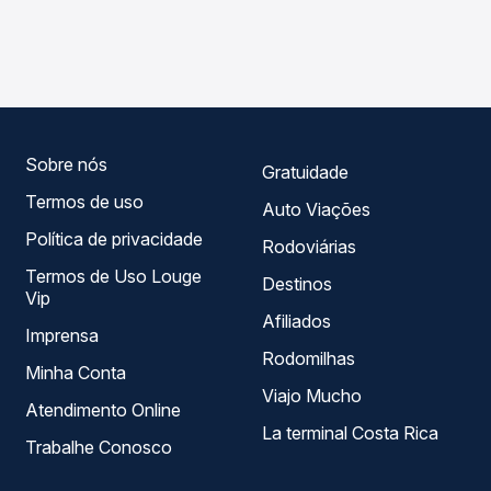
As viações Expresso Guanabara operam o trecho de Buriti
Passagem você compara os preços de todas as viações
dos Lopes, PI para Barras, PI - Rodoviária, com horários
em tempo real e garante a melhor oferta para o seu
variados ao longo do dia. Na Quero Passagem você
roteiro.
compara todas as opções — empresas, horários, tipos de
serviço e preços — em um só lugar e escolhe a que
melhor se encaixa na sua viagem.
Sobre nós
Gratuidade
Termos de uso
Auto Viações
Política de privacidade
Rodoviárias
Termos de Uso Louge
Destinos
Vip
Afiliados
Imprensa
Rodomilhas
Minha Conta
Viajo Mucho
Atendimento Online
La terminal Costa Rica
Trabalhe Conosco