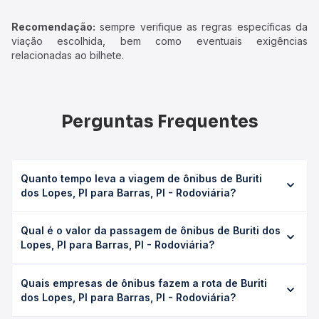
Recomendação:
sempre verifique as regras específicas da
viação escolhida, bem como eventuais exigências
relacionadas ao bilhete.
Perguntas Frequentes
Quanto tempo leva a viagem de ônibus de Buriti
dos Lopes, PI para Barras, PI - Rodoviária?
A viagem de ônibus de Buriti dos Lopes, PI para Barras, PI
Qual é o valor da passagem de ônibus de Buriti dos
- Rodoviária leva em média 3h 31min, podendo variar
Lopes, PI para Barras, PI - Rodoviária?
conforme a viação, o tipo de serviço (convencional,
executivo ou leito) e as condições de tráfego. Na Quero
O preço da passagem de ônibus de Buriti dos Lopes, PI
Passagem você consulta os horários disponíveis e vê a
Quais empresas de ônibus fazem a rota de Buriti
para Barras, PI - Rodoviária custa em média R$ 54,50 e
duração exata de cada opção na data desejada.
dos Lopes, PI para Barras, PI - Rodoviária?
varia conforme a data da viagem, a empresa, o tipo de
poltrona e a antecedência da compra. Na Quero