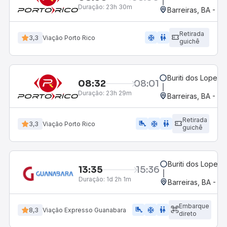
Duração:
23h 30m
Barreiras, BA - Ro
Retirada
ac_unit
wc
3,3
Viação Porto Rico
guichê
Buriti dos Lopes, 
08:32
08:01
Duração:
23h 29m
Barreiras, BA - Ro
Retirada
airline_seat_legroom_extra
ac_unit
wc
3,3
Viação Porto Rico
guichê
Buriti dos Lopes, 
13:35
15:36
Duração:
1d 2h 1m
Barreiras, BA - R
Embarque
airline_seat_legroom_extra
ac_unit
WC
8,3
Viação Expresso Guanabara
direto