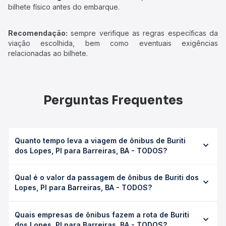
bilhete físico antes do embarque.
Recomendação:
sempre verifique as regras específicas da
viação escolhida, bem como eventuais exigências
relacionadas ao bilhete.
Perguntas Frequentes
Quanto tempo leva a viagem de ônibus de Buriti
dos Lopes, PI para Barreiras, BA - TODOS?
A viagem de ônibus de Buriti dos Lopes, PI para Barreiras,
Qual é o valor da passagem de ônibus de Buriti dos
BA - TODOS leva em média 24h 2min, podendo variar
Lopes, PI para Barreiras, BA - TODOS?
conforme a viação, o tipo de serviço (convencional,
executivo ou leito) e as condições de tráfego. Na Quero
O preço da passagem de ônibus de Buriti dos Lopes, PI
Passagem você consulta os horários disponíveis e vê a
Quais empresas de ônibus fazem a rota de Buriti
para Barreiras, BA - TODOS custa em média R$ 529,93 e
duração exata de cada opção na data desejada.
dos Lopes, PI para Barreiras, BA - TODOS?
varia conforme a data da viagem, a empresa, o tipo de