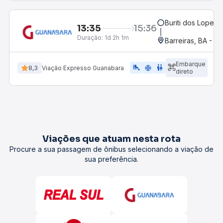
Buriti dos Lopes, 
13:35
15:36
Duração:
1d 2h 1m
Barreiras, BA - R
Embarque
airline_seat_legroom_extra
ac_unit
WC
8,3
Viação Expresso Guanabara
direto
Viações que atuam nesta rota
Procure a sua passagem de ônibus selecionando a viação de
sua preferência.