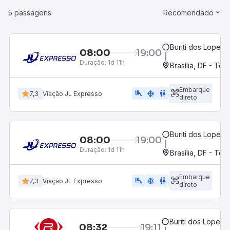
5 passagens
Recomendado
Buriti dos Lopes, 
08:00
19:00
Duração:
1d 11h
Brasília, DF - Ter
Embarque
airline_seat_legroom_extra
ac_unit
WC
7,3
Viação JL Expresso
direto
Buriti dos Lopes, 
08:00
19:00
Duração:
1d 11h
Brasília, DF - Ter
Embarque
airline_seat_legroom_extra
ac_unit
wc
7,3
Viação JL Expresso
direto
Buriti dos Lopes, 
08:32
19:11