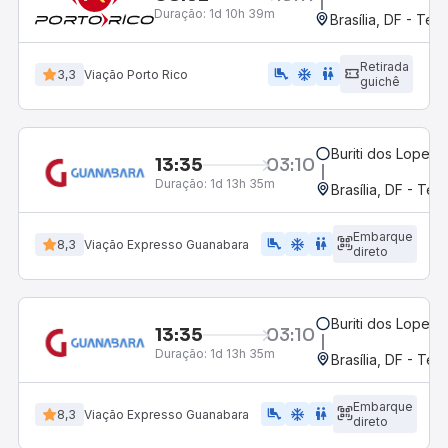
Duração:
1d 10h 39m
Brasília, DF - Ter
Retirada
airline_seat_legroom_extra
ac_unit
wc
3,3
Viação Porto Rico
guichê
Buriti dos Lopes, 
13:35
03:10
Duração:
1d 13h 35m
Brasília, DF - Ter
Embarque
airline_seat_legroom_extra
ac_unit
WC
8,3
Viação Expresso Guanabara
direto
Buriti dos Lopes, 
13:35
03:10
Duração:
1d 13h 35m
Brasília, DF - Ter
Embarque
airline_seat_legroom_extra
ac_unit
WC
8,3
Viação Expresso Guanabara
direto