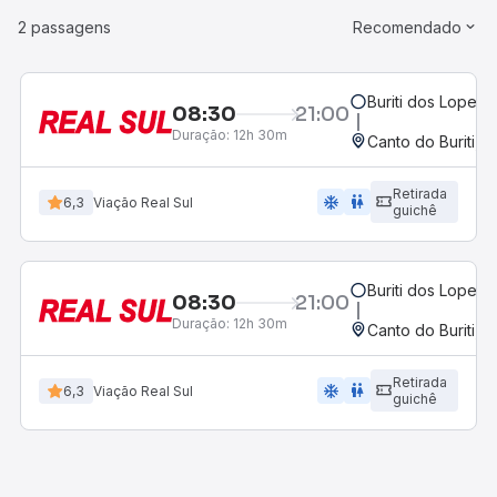
2 passagens
Recomendado
Buriti dos Lopes, 
08:30
21:00
Duração:
12h 30m
Canto do Buriti, P
Retirada
ac_unit
wc
6,3
Viação Real Sul
guichê
Buriti dos Lopes, 
08:30
21:00
Duração:
12h 30m
Canto do Buriti, P
Retirada
ac_unit
wc
6,3
Viação Real Sul
guichê