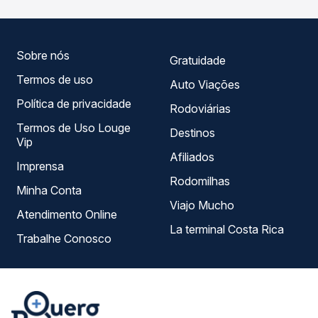
tipos de serviço e preços — em um só lugar e escolhe a
que melhor se encaixa na sua viagem.
Sobre nós
Gratuidade
Termos de uso
Auto Viações
Política de privacidade
Rodoviárias
Termos de Uso Louge
Destinos
Vip
Afiliados
Imprensa
Rodomilhas
Minha Conta
Viajo Mucho
Atendimento Online
La terminal Costa Rica
Trabalhe Conosco