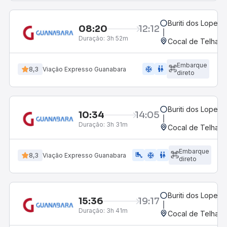
Buriti dos Lopes, 
08:20
12:12
Duração:
3h 52m
Cocal de Telha, P
Embarque
ac_unit
wc
8,3
Viação Expresso Guanabara
direto
Buriti dos Lopes, 
10:34
14:05
Duração:
3h 31m
Cocal de Telha, P
Embarque
airline_seat_legroom_extra
ac_unit
wc
8,3
Viação Expresso Guanabara
direto
Buriti dos Lopes, 
15:36
19:17
Duração:
3h 41m
Cocal de Telha, P