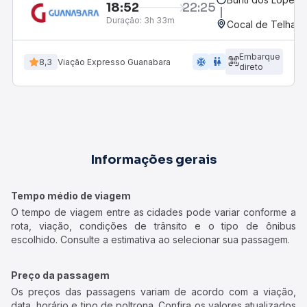
18:52
22:25
Duração:
3h 33m
Cocal de Telha, P
Embarque
ac_unit
wc
8,3
Viação Expresso Guanabara
direto
Informações gerais
Tempo médio de viagem
O tempo de viagem entre as cidades pode variar conforme a
rota, viação, condições de trânsito e o tipo de ônibus
escolhido. Consulte a estimativa ao selecionar sua passagem.
Preço da passagem
Os preços das passagens variam de acordo com a viação,
data, horário e tipo de poltrona. Confira os valores atualizados