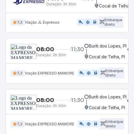
Duração:
3h 30m
Cocal de Telha, P
Embarque
airline_seat_legroom_extra
ac_unit
wc
7,3
Viação JL Expresso
direto
Buriti dos Lopes, PI
08:00
11:30
Duração:
3h 30m
Cocal de Telha, PI
Embarque
airline_seat_legroom_extra
ac_unit
WC
7,3
Viação EXPRESSO MAMORE
direto
Buriti dos Lopes, PI
08:00
11:30
Duração:
3h 30m
Cocal de Telha, PI
Embarque
airline_seat_legroom_extra
ac_unit
wc
7,3
Viação EXPRESSO MAMORE
direto