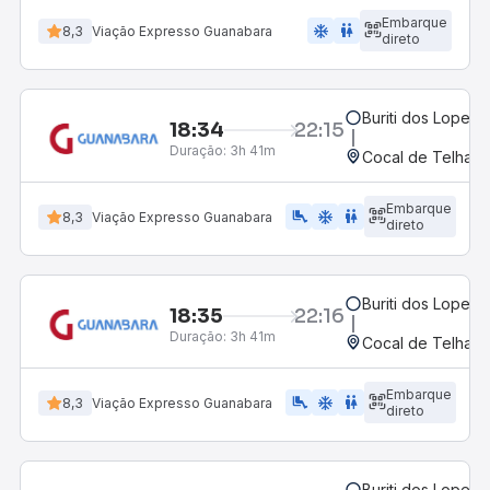
Embarque
ac_unit
wc
8,3
Viação Expresso Guanabara
direto
Buriti dos Lopes, 
18:34
22:15
Duração:
3h 41m
Cocal de Telha, P
Embarque
airline_seat_legroom_extra
ac_unit
wc
8,3
Viação Expresso Guanabara
direto
Buriti dos Lopes, 
18:35
22:16
Duração:
3h 41m
Cocal de Telha, P
Embarque
airline_seat_legroom_extra
ac_unit
wc
8,3
Viação Expresso Guanabara
direto
Buriti dos Lopes, 