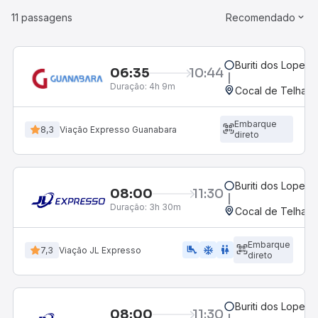
11 passagens
Recomendado
Buriti dos Lopes, 
06:35
10:44
Duração:
4h 9m
Cocal de Telha, P
Embarque
8,3
Viação Expresso Guanabara
direto
Buriti dos Lopes, 
08:00
11:30
Duração:
3h 30m
Cocal de Telha, P
Embarque
airline_seat_legroom_extra
ac_unit
WC
7,3
Viação JL Expresso
direto
Buriti dos Lopes, 
08:00
11:30