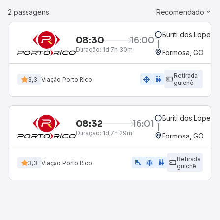
2 passagens
Recomendado
Buriti dos Lopes, 
08:30
16:00
Duração:
1d 7h 30m
Formosa, GO
Retirada
ac_unit
wc
3,3
Viação Porto Rico
guichê
Buriti dos Lopes, 
08:32
16:01
Duração:
1d 7h 29m
Formosa, GO
Retirada
airline_seat_legroom_extra
ac_unit
wc
3,3
Viação Porto Rico
guichê