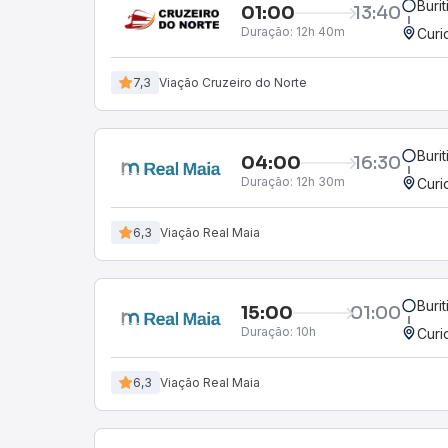
Buri
01:00
13:40
Duração:
12h 40m
Curi
7,3
Viação Cruzeiro do Norte
Buri
04:00
16:30
Duração:
12h 30m
Curi
6,3
Viação Real Maia
Buri
15:00
01:00
Duração:
10h
Curi
6,3
Viação Real Maia