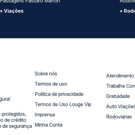
Passagens Pássaro Marron
Rodovi
+ Viações
+ Rodo
Sobre nós
Termos de uso
Trabalhe Co
Política de privacidade
Gratuidade
gura!
Termos de Uso Louge Vip
Auto Viaçõe
 protegidos,
Imprensa
Rodoviárias
 de crédito
Minha Conta
 e de segurança