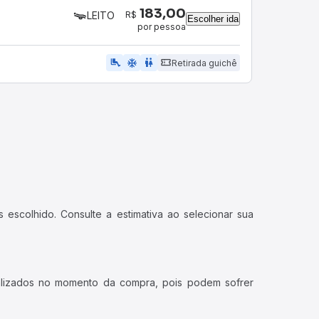
183,00
R$
LEITO
Escolher ida
por pessoa
airline_seat_legroom_extra
ac_unit
wc
Retirada guichê
 escolhido. Consulte a estimativa ao selecionar sua
ualizados no momento da compra, pois podem sofrer