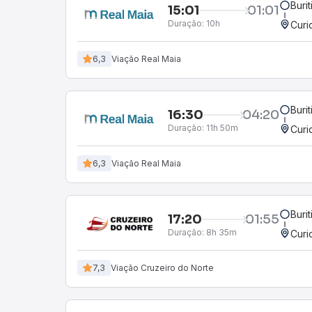
Buri
15:01
01:01
Duração:
10h
Curi
6,3
Viação Real Maia
Buri
16:30
04:20
Duração:
11h 50m
Curi
6,3
Viação Real Maia
Buri
17:20
01:55
Duração:
8h 35m
Curi
7,3
Viação Cruzeiro do Norte