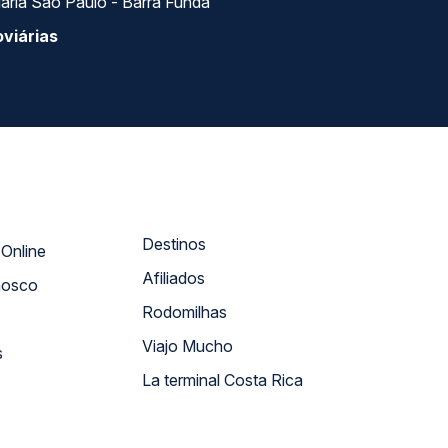
ária São Paulo - Barra Funda
viárias
Destinos
Atendimento Online
Afiliados
nosco
Rodomilhas
Viajo Mucho
s
La terminal Costa Rica