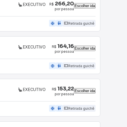
266,20
R$
EXECUTIVO
Escolher ida
por pessoa
ac_unit
wc
Retirada guichê
164,16
R$
EXECUTIVO
Escolher ida
por pessoa
ac_unit
wc
Retirada guichê
153,22
R$
EXECUTIVO
Escolher ida
por pessoa
ac_unit
wc
Retirada guichê