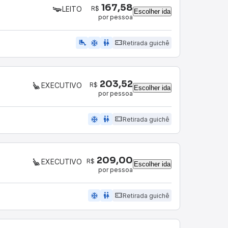
167,58
R$
LEITO
Escolher ida
por pessoa
airline_seat_legroom_extra
ac_unit
wc
Retirada guichê
203,52
R$
EXECUTIVO
Escolher ida
por pessoa
ac_unit
wc
Retirada guichê
209,00
R$
EXECUTIVO
Escolher ida
por pessoa
ac_unit
wc
Retirada guichê