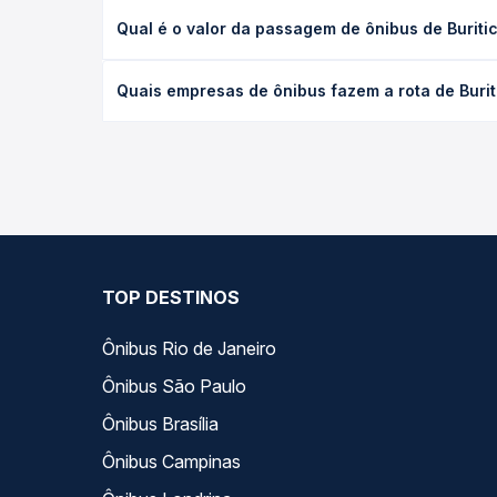
A viagem de ônibus de Buriticupu, MA para Curionóp
Qual é o valor da passagem de ônibus de Buriti
leito) e as condições de tráfego. Na Quero Passag
O preço da passagem de ônibus de Buriticupu, MA p
Quais empresas de ônibus fazem a rota de Burit
antecedência da compra. Na Quero Passagem você c
As viações não identificadas operam o trecho de B
as opções — empresas, horários, tipos de serviço 
TOP DESTINOS
Ônibus Rio de Janeiro
Ônibus São Paulo
Ônibus Brasília
Ônibus Campinas