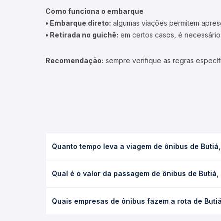
Como funciona o embarque
• Embarque direto:
algumas viações permitem apresen
• Retirada no guichê:
em certos casos, é necessário r
Recomendação:
sempre verifique as regras específ
Quanto tempo leva a viagem de ônibus de Butiá
A viagem de ônibus de Butiá, RS - TODOS para São 
Qual é o valor da passagem de ônibus de Butiá
leito) e as condições de tráfego. Na Quero Passag
O preço da passagem de ônibus de Butiá, RS - TOD
Quais empresas de ônibus fazem a rota de Buti
poltrona e a antecedência da compra. Na Quero Pa
As viações não identificadas operam o trecho de 