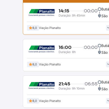
Buti
14:15
00:00
Duração:
9h 45min
São 
8,0
Viação Planalto
Buti
16:00
00:00
Duração:
8h
São 
8,0
Viação Planalto
Buti
21:45
06:55
Duração:
9h 10min
São 
8,0
Viação Planalto