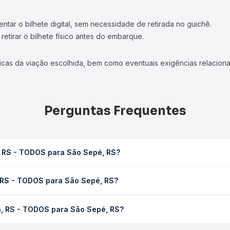
tar o bilhete digital, sem necessidade de retirada no guichê.
etirar o bilhete físico antes do embarque.
icas da viação escolhida, bem como eventuais exigências relaciona
Perguntas Frequentes
, RS - TODOS para São Sepé, RS?
Sepé, RS leva em média 0 horas, podendo variar conforme a viação
, RS - TODOS para São Sepé, RS?
em você consulta os horários disponíveis e vê a duração exata de
OS para São Sepé, RS custa em média não identificado e varia con
á, RS - TODOS para São Sepé, RS?
ssagem você compara os preços de todas as viações em tempo real 
Butiá, RS - TODOS para São Sepé, RS, com horários variados ao l