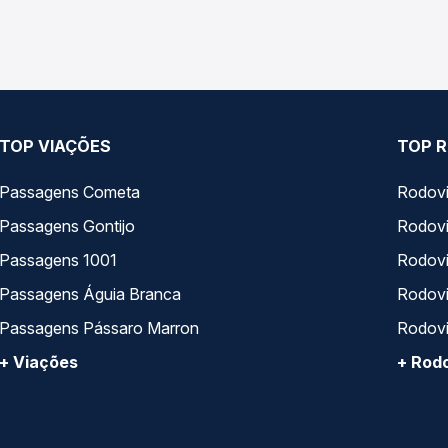
e preços — em um só lugar e escolhe a que melhor se encaixa na s
TOP VIAÇÕES
TOP R
Passagens Cometa
Rodovi
Passagens Gontijo
Rodovi
Passagens 1001
Rodoviá
Passagens Águia Branca
Rodoviá
Passagens Pássaro Marron
Rodovi
+ Viações
+ Rodo