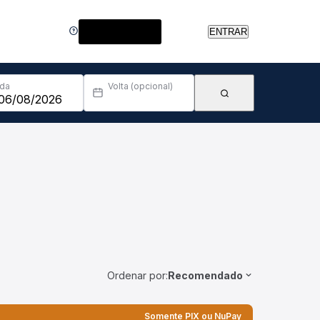
Central de Ajuda
ENTRAR
Ida
Volta (opcional)
Ordenar por:
Recomendado
Somente PIX ou NuPay