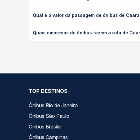
A viagem de ônibus de Caarapó, MS - TODOS para Ca
Qual é o valor da passagem de ônibus de Caara
executivo ou leito) e as condições de tráfego. Na
O preço da passagem de ônibus de Caarapó, MS - T
Quais empresas de ônibus fazem a rota de Caa
de poltrona e a antecedência da compra. Na Quero
As viações não identificadas operam o trecho de 
compara todas as opções — empresas, horários, ti
TOP DESTINOS
Ônibus Rio de Janeiro
Ônibus São Paulo
Ônibus Brasília
Ônibus Campinas