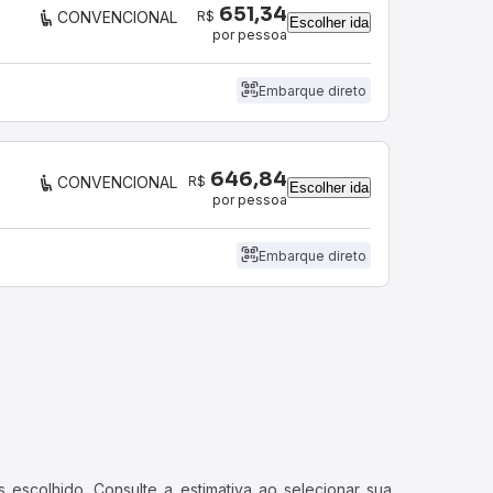
651,34
R$
CONVENCIONAL
Escolher ida
por pessoa
Embarque direto
646,84
R$
CONVENCIONAL
Escolher ida
por pessoa
Embarque direto
 escolhido. Consulte a estimativa ao selecionar sua