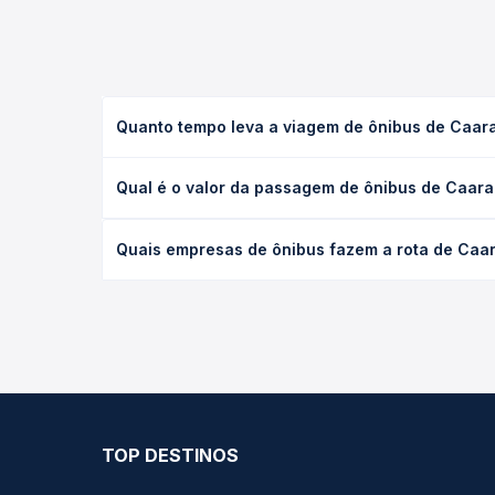
Quanto tempo leva a viagem de ônibus de Caar
A viagem de ônibus de Caarapó, MS - TODOS para Ge
Qual é o valor da passagem de ônibus de Caara
executivo ou leito) e as condições de tráfego. Na
O preço da passagem de ônibus de Caarapó, MS - T
Quais empresas de ônibus fazem a rota de Caa
de poltrona e a antecedência da compra. Na Quero
As viações não identificadas operam o trecho de 
compara todas as opções — empresas, horários, ti
TOP DESTINOS