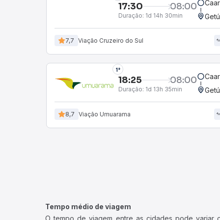
Caar
17:30
08:00
Duração:
1d 14h 30min
Getú
7,7
Viação Cruzeiro do Sul
1°
Caar
18:25
08:00
Duração:
1d 13h 35min
Getú
8,7
Viação Umuarama
Tempo médio de viagem
O tempo de viagem entre as cidades pode variar con