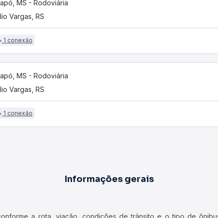
apó, MS - Rodoviária
lio Vargas, RS
1 conexão
apó, MS - Rodoviária
lio Vargas, RS
1 conexão
Informações gerais
forme a rota, viação, condições de trânsito e o tipo de ônibus