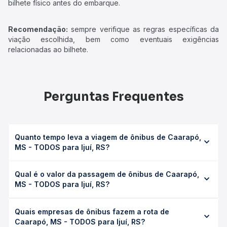
bilhete físico antes do embarque.
Recomendação:
sempre verifique as regras específicas da
viação escolhida, bem como eventuais exigências
relacionadas ao bilhete.
Perguntas Frequentes
Quanto tempo leva a viagem de ônibus de Caarapó,
MS - TODOS para Ijuí, RS?
A viagem de ônibus de Caarapó, MS - TODOS para Ijuí, RS
Qual é o valor da passagem de ônibus de Caarapó,
leva em média 24h 30min, podendo variar conforme a
MS - TODOS para Ijuí, RS?
viação, o tipo de serviço (convencional, executivo ou
leito) e as condições de tráfego. Na Quero Passagem
O preço da passagem de ônibus de Caarapó, MS -
você consulta os horários disponíveis e vê a duração
Quais empresas de ônibus fazem a rota de
TODOS para Ijuí, RS custa em média R$ 461,87 e varia
exata de cada opção na data desejada.
Caarapó, MS - TODOS para Ijuí, RS?
conforme a data da viagem, a empresa, o tipo de poltrona