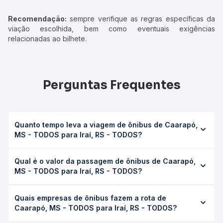
Recomendação:
sempre verifique as regras específicas da
viação escolhida, bem como eventuais exigências
relacionadas ao bilhete.
Perguntas Frequentes
Quanto tempo leva a viagem de ônibus de Caarapó,
MS - TODOS para Iraí, RS - TODOS?
A viagem de ônibus de Caarapó, MS - TODOS para Iraí,
Qual é o valor da passagem de ônibus de Caarapó,
RS - TODOS leva em média 17h, podendo variar conforme
MS - TODOS para Iraí, RS - TODOS?
a viação, o tipo de serviço (convencional, executivo ou
leito) e as condições de tráfego. Na Quero Passagem
O preço da passagem de ônibus de Caarapó, MS -
você consulta os horários disponíveis e vê a duração
Quais empresas de ônibus fazem a rota de
TODOS para Iraí, RS - TODOS custa em média R$ 309,31 e
exata de cada opção na data desejada.
Caarapó, MS - TODOS para Iraí, RS - TODOS?
varia conforme a data da viagem, a empresa, o tipo de
poltrona e a antecedência da compra. Na Quero