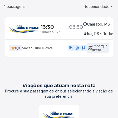
1 passagens
Recomendado
Caarapó, MS - Ro
13:30
06:30
Duração:
17h
Iraí, RS - Rodoviá
Embarque
airline_seat_legroom_extra
ac_unit
WC
8,0
Viação Ouro e Prata
direto
Viações que atuam nesta rota
Procure a sua passagem de ônibus selecionando a viação de
sua preferência.