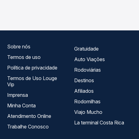
As viações Ouro e Prata operam o trecho de Caarapó, MS
Passagem você compara os preços de todas as viações
- TODOS para Iraí, RS - TODOS, com horários variados ao
em tempo real e garante a melhor oferta para o seu
longo do dia. Na Quero Passagem você compara todas as
roteiro.
opções — empresas, horários, tipos de serviço e preços
— em um só lugar e escolhe a que melhor se encaixa na
sua viagem.
Sobre nós
Gratuidade
Termos de uso
Auto Viações
Política de privacidade
Rodoviárias
Termos de Uso Louge
Destinos
Vip
Afiliados
Imprensa
Rodomilhas
Minha Conta
Viajo Mucho
Atendimento Online
La terminal Costa Rica
Trabalhe Conosco