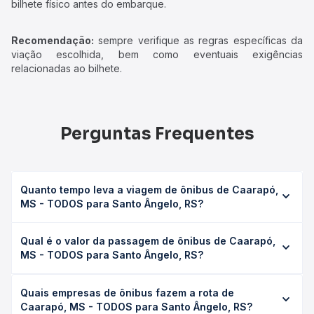
bilhete físico antes do embarque.
Recomendação:
sempre verifique as regras específicas da
viação escolhida, bem como eventuais exigências
relacionadas ao bilhete.
Perguntas Frequentes
Quanto tempo leva a viagem de ônibus de Caarapó,
MS - TODOS para Santo Ângelo, RS?
A viagem de ônibus de Caarapó, MS - TODOS para Santo
Qual é o valor da passagem de ônibus de Caarapó,
Ângelo, RS leva em média 0 horas, podendo variar
MS - TODOS para Santo Ângelo, RS?
conforme a viação, o tipo de serviço (convencional,
executivo ou leito) e as condições de tráfego. Na Quero
O preço da passagem de ônibus de Caarapó, MS -
Passagem você consulta os horários disponíveis e vê a
Quais empresas de ônibus fazem a rota de
TODOS para Santo Ângelo, RS custa em média não
duração exata de cada opção na data desejada.
Caarapó, MS - TODOS para Santo Ângelo, RS?
identificado e varia conforme a data da viagem, a