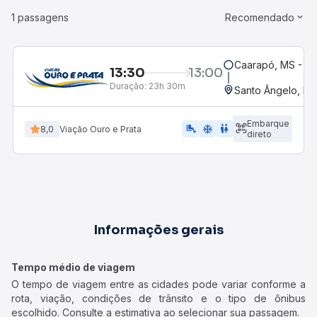
1 passagens
Recomendado
Caarapó, MS - Ro
13:30
13:00
Duração:
23h 30m
Santo Ângelo, RS
Embarque
airline_seat_legroom_extra
ac_unit
WC
8,0
Viação Ouro e Prata
direto
Informações gerais
Tempo médio de viagem
O tempo de viagem entre as cidades pode variar conforme a
rota, viação, condições de trânsito e o tipo de ônibus
escolhido. Consulte a estimativa ao selecionar sua passagem.