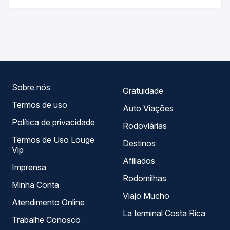
Passagem você compara os preços de todas as viações
As viações Ouro e Prata operam o trecho de Caarapó, MS
em tempo real e garante a melhor oferta para o seu
- TODOS para São José do Cedro, SC, com horários
roteiro.
variados ao longo do dia. Na Quero Passagem você
compara todas as opções — empresas, horários, tipos de
serviço e preços — em um só lugar e escolhe a que
melhor se encaixa na sua viagem.
Sobre nós
Gratuidade
Termos de uso
Auto Viações
Política de privacidade
Rodoviárias
Termos de Uso Louge
Destinos
Vip
Afiliados
Imprensa
Rodomilhas
Minha Conta
Viajo Mucho
Atendimento Online
La terminal Costa Rica
Trabalhe Conosco