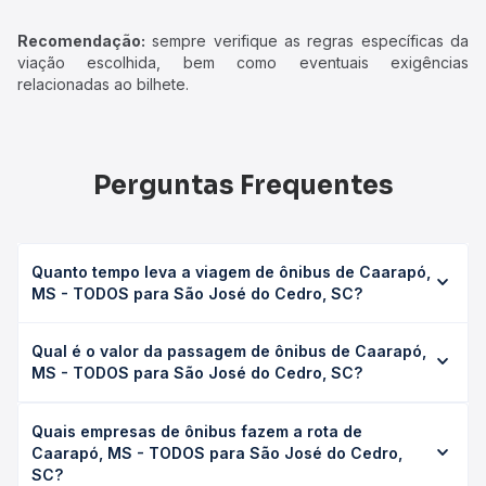
Recomendação:
sempre verifique as regras específicas da
viação escolhida, bem como eventuais exigências
relacionadas ao bilhete.
Perguntas Frequentes
Quanto tempo leva a viagem de ônibus de Caarapó,
MS - TODOS para São José do Cedro, SC?
A viagem de ônibus de Caarapó, MS - TODOS para São
Qual é o valor da passagem de ônibus de Caarapó,
José do Cedro, SC leva em média 14h 15min, podendo
MS - TODOS para São José do Cedro, SC?
variar conforme a viação, o tipo de serviço (convencional,
executivo ou leito) e as condições de tráfego. Na Quero
O preço da passagem de ônibus de Caarapó, MS -
Passagem você consulta os horários disponíveis e vê a
Quais empresas de ônibus fazem a rota de
TODOS para São José do Cedro, SC custa em média R$
duração exata de cada opção na data desejada.
Caarapó, MS - TODOS para São José do Cedro,
254,60 e varia conforme a data da viagem, a empresa, o
SC?
tipo de poltrona e a antecedência da compra. Na Quero