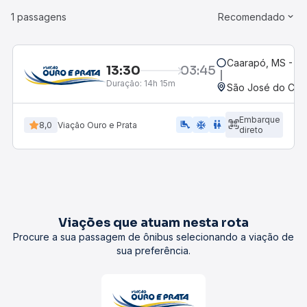
1 passagens
Recomendado
Caarapó, MS - Ro
13:30
03:45
Duração:
14h 15m
São José do Ced
Embarque
airline_seat_legroom_extra
ac_unit
WC
8,0
Viação Ouro e Prata
direto
Viações que atuam nesta rota
Procure a sua passagem de ônibus selecionando a viação de
sua preferência.