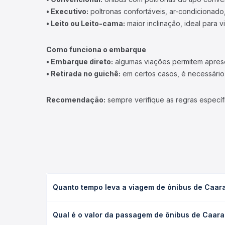
• Executivo:
poltronas confortáveis, ar-condicionado,
• Leito ou Leito-cama:
maior inclinação, ideal para 
Como funciona o embarque
• Embarque direto:
algumas viações permitem apresen
• Retirada no guichê:
em certos casos, é necessário r
Recomendação:
sempre verifique as regras específ
Quanto tempo leva a viagem de ônibus de Caar
A viagem de ônibus de Caarapó, MS - TODOS para T
Qual é o valor da passagem de ônibus de Caar
executivo ou leito) e as condições de tráfego. Na