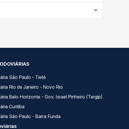
 conforme a data da viagem, a empresa, o tipo de
e garante a melhor oferta para o seu roteiro.
 ao longo do dia. Na Quero Passagem você compara
a na sua viagem.
ODOVIÁRIAS
ária São Paulo - Tietê
ária Rio de Janeiro - Novo Rio
ria Belo Horizonte - Gov. Israel Pinheiro (Tergip)
ria Curitiba
ária São Paulo - Barra Funda
viárias