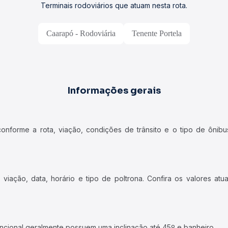
Terminais rodoviários que atuam nesta rota.
Caarapó - Rodoviária
Tenente Portela
Informações gerais
forme a rota, viação, condições de trânsito e o tipo de ônibus
iação, data, horário e tipo de poltrona. Confira os valores at
ncional geralmente possuem uma inclinação até 45º e banheiro.