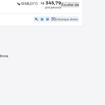
345,79
R$
SEMILEITO
Escolher ida
por pessoa
airline_seat_legroom_extra
ac_unit
WC
Embarque direto
ência.