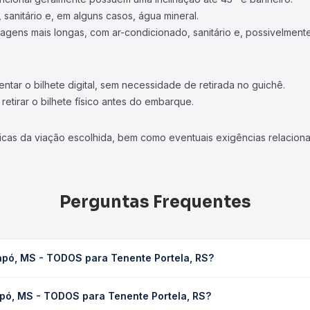
 sanitário e, em alguns casos, água mineral.
viagens mais longas, com ar-condicionado, sanitário e, possivelmente
tar o bilhete digital, sem necessidade de retirada no guichê.
etirar o bilhete físico antes do embarque.
icas da viação escolhida, bem como eventuais exigências relaciona
Perguntas Frequentes
apó, MS - TODOS para Tenente Portela, RS?
enente Portela, RS leva em média 18h 30min, podendo variar confo
apó, MS - TODOS para Tenente Portela, RS?
 Quero Passagem você consulta os horários disponíveis e vê a dur