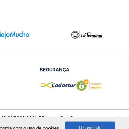
SEGURANÇA
NPJ: 18.087.991/0001-57 | saconibus@queropassagem.com.br
Ok, entendi!
oncorda com o uso de cookies.