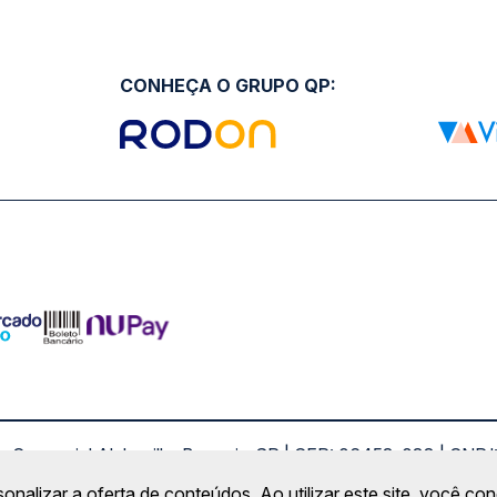
CONHEÇA O GRUPO QP:
ro Comercial Alphaville, Barueri - SP | CEP: 06453-038 | C
Copyright 2026 © QueroPassagem.com.br
sonalizar a oferta de conteúdos. Ao utilizar este site, você c