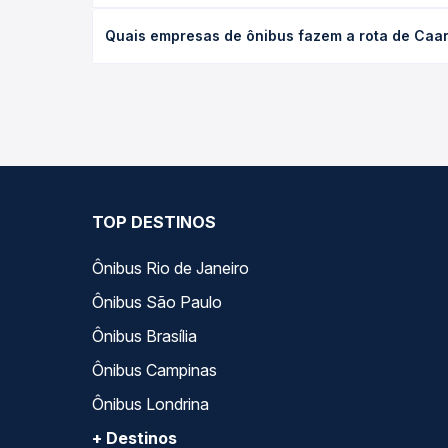
O preço da passagem de ônibus de Caarapó, MS - T
Quais empresas de ônibus fazem a rota de Caa
poltrona e a antecedência da compra. Na Quero Pa
As viações Ouro e Prata operam o trecho de Caar
todas as opções — empresas, horários, tipos de se
TOP DESTINOS
Ônibus Rio de Janeiro
Ônibus São Paulo
Ônibus Brasília
Ônibus Campinas
Ônibus Londrina
+ Destinos