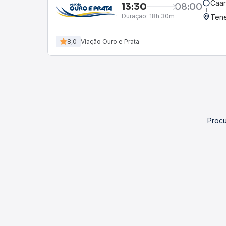
Caar
13:30
08:00
Duração:
18h 30m
Tene
8,0
Viação Ouro e Prata
Procu