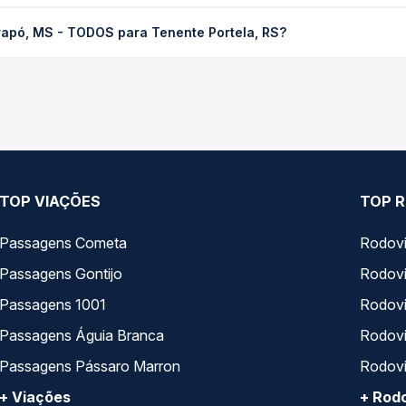
ODOS para Tenente Portela, RS custa em média R$ 345,79 e varia
rapó, MS - TODOS para Tenente Portela, RS?
ssagem você compara os preços de todas as viações em tempo real 
apó, MS - TODOS para Tenente Portela, RS, com horários variados
rviço e preços — em um só lugar e escolhe a que melhor se encaix
TOP VIAÇÕES
TOP R
Passagens Cometa
Rodovi
Passagens Gontijo
Rodovi
Passagens 1001
Rodoviá
Passagens Águia Branca
Rodoviá
Passagens Pássaro Marron
Rodovi
+ Viações
+ Rodo