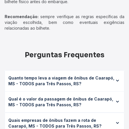
bilhete físico antes do embarque.
Recomendação:
sempre verifique as regras específicas da
viação escolhida, bem como eventuais exigências
relacionadas ao bilhete.
Perguntas Frequentes
Quanto tempo leva a viagem de ônibus de Caarapó,
MS - TODOS para Três Passos, RS?
A viagem de ônibus de Caarapó, MS - TODOS para Três
Qual é o valor da passagem de ônibus de Caarapó,
Passos, RS leva em média 19h 30min, podendo variar
MS - TODOS para Três Passos, RS?
conforme a viação, o tipo de serviço (convencional,
executivo ou leito) e as condições de tráfego. Na Quero
O preço da passagem de ônibus de Caarapó, MS -
Passagem você consulta os horários disponíveis e vê a
Quais empresas de ônibus fazem a rota de
TODOS para Três Passos, RS custa em média R$ 389,99 e
duração exata de cada opção na data desejada.
Caarapó, MS - TODOS para Três Passos, RS?
varia conforme a data da viagem, a empresa, o tipo de