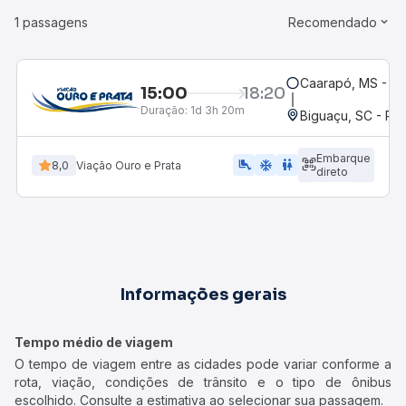
1 passagens
Recomendado
Caarapó, MS - Ro
15:00
18:20
Duração:
1d 3h 20m
Biguaçu, SC - Pa
Embarque
airline_seat_legroom_extra
ac_unit
WC
8,0
Viação Ouro e Prata
direto
Informações gerais
Tempo médio de viagem
O tempo de viagem entre as cidades pode variar conforme a
rota, viação, condições de trânsito e o tipo de ônibus
escolhido. Consulte a estimativa ao selecionar sua passagem.