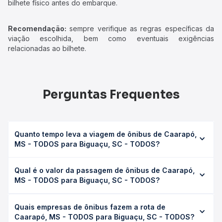
bilhete físico antes do embarque.
Recomendação:
sempre verifique as regras específicas da
viação escolhida, bem como eventuais exigências
relacionadas ao bilhete.
Perguntas Frequentes
Quanto tempo leva a viagem de ônibus de Caarapó,
MS - TODOS para Biguaçu, SC - TODOS?
A viagem de ônibus de Caarapó, MS - TODOS para
Qual é o valor da passagem de ônibus de Caarapó,
Biguaçu, SC - TODOS leva em média 27h 20min, podendo
MS - TODOS para Biguaçu, SC - TODOS?
variar conforme a viação, o tipo de serviço (convencional,
executivo ou leito) e as condições de tráfego. Na Quero
O preço da passagem de ônibus de Caarapó, MS -
Passagem você consulta os horários disponíveis e vê a
Quais empresas de ônibus fazem a rota de
TODOS para Biguaçu, SC - TODOS custa em média R$
duração exata de cada opção na data desejada.
Caarapó, MS - TODOS para Biguaçu, SC - TODOS?
374,99 e varia conforme a data da viagem, a empresa, o