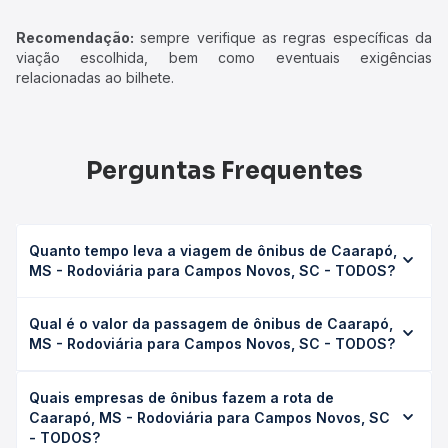
Recomendação:
sempre verifique as regras específicas da
viação escolhida, bem como eventuais exigências
relacionadas ao bilhete.
Perguntas Frequentes
Quanto tempo leva a viagem de ônibus de Caarapó,
MS - Rodoviária para Campos Novos, SC - TODOS?
A viagem de ônibus de Caarapó, MS - Rodoviária para
Qual é o valor da passagem de ônibus de Caarapó,
Campos Novos, SC - TODOS leva em média 19h 45min,
MS - Rodoviária para Campos Novos, SC - TODOS?
podendo variar conforme a viação, o tipo de serviço
(convencional, executivo ou leito) e as condições de
O preço da passagem de ônibus de Caarapó, MS -
tráfego. Na Quero Passagem você consulta os horários
Quais empresas de ônibus fazem a rota de
Rodoviária para Campos Novos, SC - TODOS custa em
disponíveis e vê a duração exata de cada opção na data
Caarapó, MS - Rodoviária para Campos Novos, SC
média R$ 394,99 e varia conforme a data da viagem, a
desejada.
- TODOS?
empresa, o tipo de poltrona e a antecedência da compra.