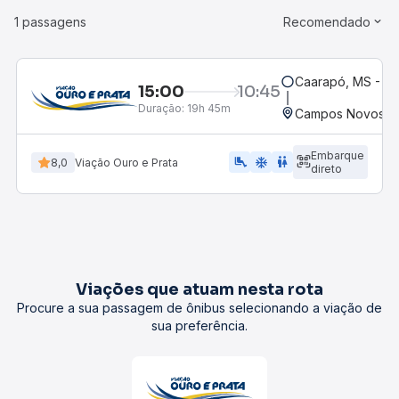
1 passagens
Recomendado
Caarapó, MS - Ro
15:00
10:45
Duração:
19h 45m
Campos Novos, S
Embarque
airline_seat_legroom_extra
ac_unit
WC
8,0
Viação Ouro e Prata
direto
Viações que atuam nesta rota
Procure a sua passagem de ônibus selecionando a viação de
sua preferência.