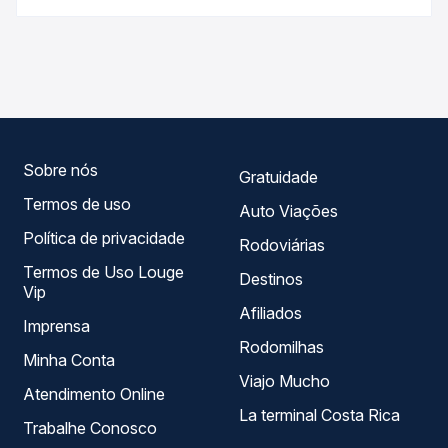
Na Quero Passagem você compara os preços de todas as
As viações Ouro e Prata operam o trecho de Caarapó, MS
viações em tempo real e garante a melhor oferta para o
- Rodoviária para Campos Novos, SC - TODOS, com
seu roteiro.
horários variados ao longo do dia. Na Quero Passagem
você compara todas as opções — empresas, horários,
tipos de serviço e preços — em um só lugar e escolhe a
que melhor se encaixa na sua viagem.
Sobre nós
Gratuidade
Termos de uso
Auto Viações
Política de privacidade
Rodoviárias
Termos de Uso Louge
Destinos
Vip
Afiliados
Imprensa
Rodomilhas
Minha Conta
Viajo Mucho
Atendimento Online
La terminal Costa Rica
Trabalhe Conosco