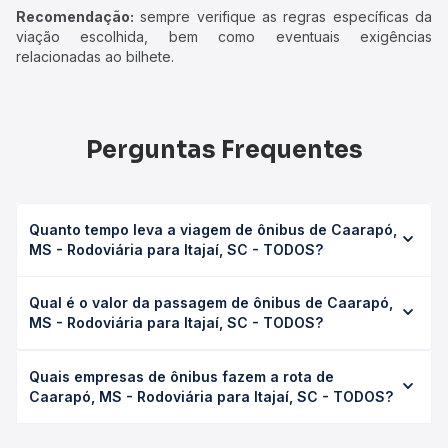
Recomendação:
sempre verifique as regras específicas da
viação escolhida, bem como eventuais exigências
relacionadas ao bilhete.
Perguntas Frequentes
Quanto tempo leva a viagem de ônibus de Caarapó,
MS - Rodoviária para Itajaí, SC - TODOS?
A viagem de ônibus de Caarapó, MS - Rodoviária para
Qual é o valor da passagem de ônibus de Caarapó,
Itajaí, SC - TODOS leva em média 26h, podendo variar
MS - Rodoviária para Itajaí, SC - TODOS?
conforme a viação, o tipo de serviço (convencional,
executivo ou leito) e as condições de tráfego. Na Quero
O preço da passagem de ônibus de Caarapó, MS -
Passagem você consulta os horários disponíveis e vê a
Quais empresas de ônibus fazem a rota de
Rodoviária para Itajaí, SC - TODOS custa em média R$
duração exata de cada opção na data desejada.
Caarapó, MS - Rodoviária para Itajaí, SC - TODOS?
346,16 e varia conforme a data da viagem, a empresa, o
tipo de poltrona e a antecedência da compra. Na Quero
As viações Ouro e Prata operam o trecho de Caarapó, MS
Passagem você compara os preços de todas as viações