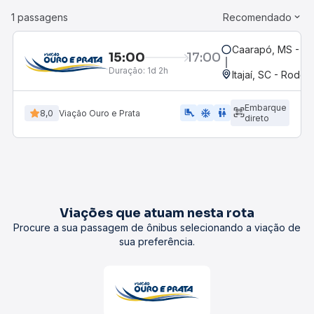
1 passagens
Recomendado
Caarapó, MS - Ro
15:00
17:00
Duração:
1d 2h
Itajaí, SC - Rodovi
Embarque
airline_seat_legroom_extra
ac_unit
WC
8,0
Viação Ouro e Prata
direto
Viações que atuam nesta rota
Procure a sua passagem de ônibus selecionando a viação de
sua preferência.