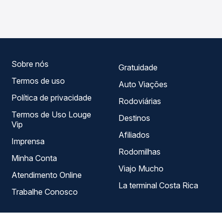
- Rodoviária para Itajaí, SC - TODOS, com horários
em tempo real e garante a melhor oferta para o seu
variados ao longo do dia. Na Quero Passagem você
roteiro.
compara todas as opções — empresas, horários, tipos de
serviço e preços — em um só lugar e escolhe a que
melhor se encaixa na sua viagem.
Sobre nós
Gratuidade
Termos de uso
Auto Viações
Política de privacidade
Rodoviárias
Termos de Uso Louge
Destinos
Vip
Afiliados
Imprensa
Rodomilhas
Minha Conta
Viajo Mucho
Atendimento Online
La terminal Costa Rica
Trabalhe Conosco