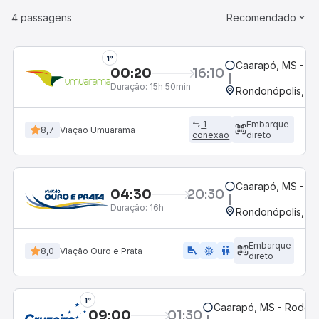
4 passagens
Recomendado
1°
Caarapó, MS - Ro
00:20
16:10
Duração:
15h 50min
Rondonópolis, M
1
Embarque
8,7
Viação Umuarama
conexão
direto
Caarapó, MS - Ro
04:30
20:30
Duração:
16h
Rondonópolis, M
Embarque
airline_seat_legroom_extra
ac_unit
WC
8,0
Viação Ouro e Prata
direto
1°
Caarapó, MS - Rodovi
09:00
01:30