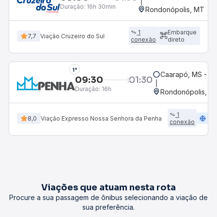
Duração:
16h 30min
Rondonópolis, MT
1
Embarque
7,7
Viação Cruzeiro do Sul
conexão
direto
1°
Caarapó, MS - Ro
09:30
01:30
Duração:
16h
Rondonópolis, M
1
ac_unit
w
8,0
Viação Expresso Nossa Senhora da Penha
conexão
Viações que atuam nesta rota
Procure a sua passagem de ônibus selecionando a viação de
sua preferência.