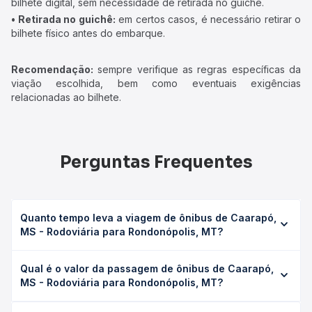
bilhete digital, sem necessidade de retirada no guichê.
• Retirada no guichê:
em certos casos, é necessário retirar o
bilhete físico antes do embarque.
Recomendação:
sempre verifique as regras específicas da
viação escolhida, bem como eventuais exigências
relacionadas ao bilhete.
Perguntas Frequentes
Quanto tempo leva a viagem de ônibus de Caarapó,
MS - Rodoviária para Rondonópolis, MT?
A viagem de ônibus de Caarapó, MS - Rodoviária para
Qual é o valor da passagem de ônibus de Caarapó,
Rondonópolis, MT leva em média 16h, podendo variar
MS - Rodoviária para Rondonópolis, MT?
conforme a viação, o tipo de serviço (convencional,
executivo ou leito) e as condições de tráfego. Na Quero
O preço da passagem de ônibus de Caarapó, MS -