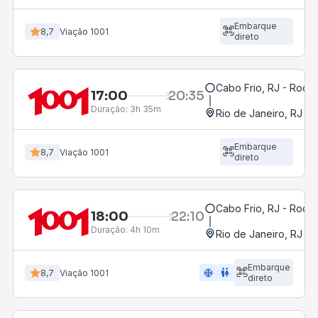
Embarque
8,7
Viação 1001
direto
Cabo Frio, RJ - Rodov
17:00
20:35
Duração:
3h 35m
Rio de Janeiro, RJ - 
Embarque
8,7
Viação 1001
direto
Cabo Frio, RJ - Rodov
18:00
22:10
Duração:
4h 10m
Rio de Janeiro, RJ - 
Embarque
ac_unit
wc
8,7
Viação 1001
direto