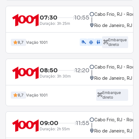
Cabo Frio, RJ - Rodov
07:30
10:55
Duração:
3h 25m
Rio de Janeiro, RJ - 
Embarque
airline_seat_legroom_extra
ac_unit
wc
8,7
Viação 1001
direto
Cabo Frio, RJ - Rodov
08:50
12:20
Duração:
3h 30m
Rio de Janeiro, RJ - 
Embarque
8,7
Viação 1001
direto
Cabo Frio, RJ - Rodov
09:00
11:55
Duração:
2h 55m
Rio de Janeiro, RJ - 