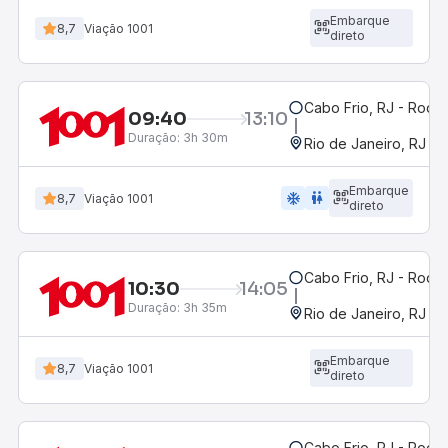
Embarque
8,7
Viação 1001
direto
Cabo Frio, RJ - Rodov
09:40
13:10
Duração:
3h 30m
Rio de Janeiro, RJ - 
Embarque
ac_unit
wc
8,7
Viação 1001
direto
Cabo Frio, RJ - Rodov
10:30
14:05
Duração:
3h 35m
Rio de Janeiro, RJ - 
Embarque
8,7
Viação 1001
direto
Cabo Frio, RJ - Rodov