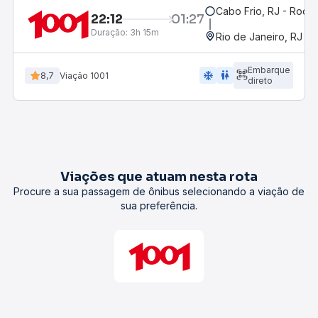
Cabo Frio, RJ - Rodov
22:12
01:27
Duração:
3h 15m
Rio de Janeiro, RJ - 
Embarque
ac_unit
wc
8,7
Viação 1001
direto
Viações que atuam nesta rota
Procure a sua passagem de ônibus selecionando a viação de
sua preferência.