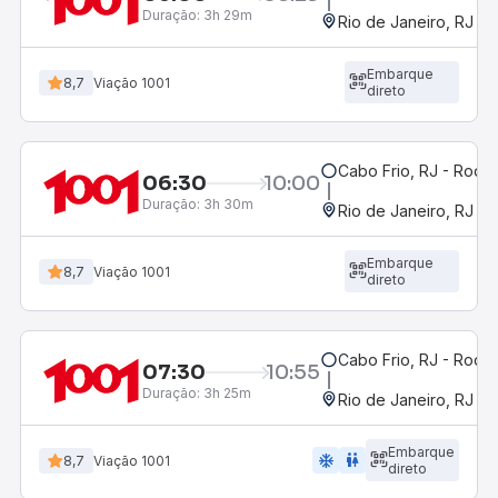
Duração:
3h 29m
Rio de Janeiro, RJ - 
Embarque
8,7
Viação 1001
direto
Cabo Frio, RJ - Rodov
06:30
10:00
Duração:
3h 30m
Rio de Janeiro, RJ - 
Embarque
8,7
Viação 1001
direto
Cabo Frio, RJ - Rodov
07:30
10:55
Duração:
3h 25m
Rio de Janeiro, RJ - 
Embarque
ac_unit
wc
8,7
Viação 1001
direto