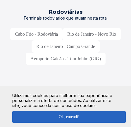
Rodoviárias
Terminais rodoviários que atuam nesta rota.
Cabo Frio - Rodoviária
Rio de Janeiro - Novo Rio
Rio de Janeiro - Campo Grande
Aeroporto Galeão - Tom Jobim (GIG)
Informações gerais
Utilizamos cookies para melhorar sua experiência e
personalizar a oferta de conteúdos. Ao utilizar este
site, você concorda com o uso de cookies.
Tempo médio de viagem
O tempo de viagem entre as cidades pode variar conforme a
Ok, entendi!
rota, viação, condições de trânsito e o tipo de ônibus
escolhido. Consulte a estimativa ao selecionar sua passagem.