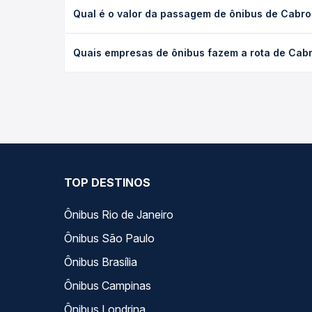
A viagem de ônibus de Cabrobó, PE para Mossoró, R
Qual é o valor da passagem de ônibus de Cabro
e as condições de tráfego. Na Quero Passagem voc
O preço da passagem de ônibus de Cabrobó, PE par
Quais empresas de ônibus fazem a rota de Cab
antecedência da compra. Na Quero Passagem você c
As viações não identificadas operam o trecho de 
opções — empresas, horários, tipos de serviço e p
TOP DESTINOS
Ônibus Rio de Janeiro
Ônibus São Paulo
Ônibus Brasília
Ônibus Campinas
Ônibus Londrina