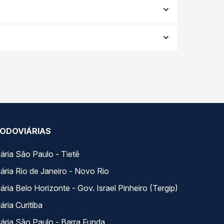
ipo de serviço (convencional, executivo ou leito)
opção na data desejada.
a viagem, a empresa, o tipo de poltrona e a
elhor oferta para o seu roteiro.
 dia. Na Quero Passagem você compara todas as
viagem.
ODOVIÁRIAS
ária São Paulo - Tietê
ária Rio de Janeiro - Novo Rio
ria Belo Horizonte - Gov. Israel Pinheiro (Tergip)
ria Curitiba
ária São Paulo - Barra Funda