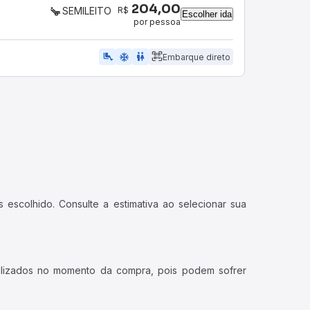
204,00
R$
SEMILEITO
Escolher ida
por pessoa
airline_seat_legroom_extra
ac_unit
WC
Embarque direto
 escolhido. Consulte a estimativa ao selecionar sua
ualizados no momento da compra, pois podem sofrer